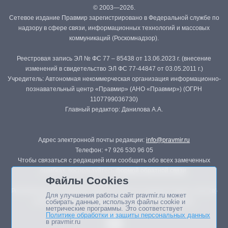
© 2003—2026.
Сетевое издание Правмир зарегистрировано в Федеральной службе по
надзору в сфере связи, информационных технологий и массовых
коммуникаций (Роскомнадзор).
Реестровая запись ЭЛ № ФС 77 – 85438 от 13.06.2023 г. (внесение
изменений в свидетельство ЭЛ ФС 77-44847 от 03.05.2011 г.)
Учредитель: Автономная некоммерческая организация информационно-
познавательный центр «Правмир» (АНО «Правмир») (ОГРН
1107799036730)
Главный редактор: Данилова А.А.
Адрес электронной почты редакции:
info@pravmir.ru
Телефон: +7 926 530 96 05
Чтобы связаться с редакцией или сообщить обо всех замеченных
ошибках, воспользуйтесь
формой обратной связи
.
Файлы Cookies
Републикация материалов сайта в печатных изданиях (книгах, прессе)
Для улучшения работы сайт pravmir.ru может
возможна только с письменного разрешения редакции.
собирать данные, используя файлы cookie и
метрические программы. Это соответствует
Политике обработки и защиты персональных данных
в pravmir.ru