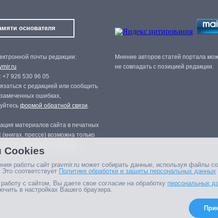
амяти основателя
ектронной почты редакции:
Мнение авторов статей портала мо
mir.ru
не совпадать с позицией редакции.
 +7 926 530 96 05
язаться с редакцией или сообщить
 замеченных ошибках,
зуйтесь
формой обратной связи
.
ация материалов сайта в печатных
 (книгах, прессе) возможна только
нного разрешения редакции.
 Cookies
ния работы сайт pravmir.ru может собирать данные, используя файлы co
 Это соответствует
Политике обработки и защиты персональных данных
работу с сайтом, Вы даете свое согласие на обработку
персональных д
ючить в настройках Вашего браузера.
При