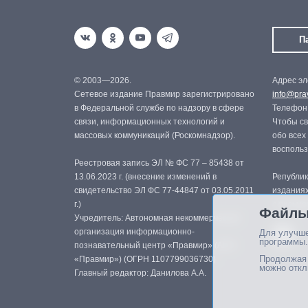
П
© 2003—2026.
Адрес эл
Сетевое издание Правмир зарегистрировано
info@prav
в Федеральной службе по надзору в сфере
Телефон:
связи, информационных технологий и
Чтобы св
массовых коммуникаций (Роскомнадзор).
обо всех
восполь
Реестровая запись ЭЛ № ФС 77 – 85438 от
13.06.2023 г. (внесение изменений в
Републик
свидетельство ЭЛ ФС 77-44847 от 03.05.2011
изданиях
г.)
с письме
Файлы
Учредитель: Автономная некоммерческая
организация информационно-
Для улучше
программы.
познавательный центр «Правмир» (АНО
Продолжая 
«Правмир») (ОГРН 1107799036730)
можно откл
Главный редактор: Данилова А.А.