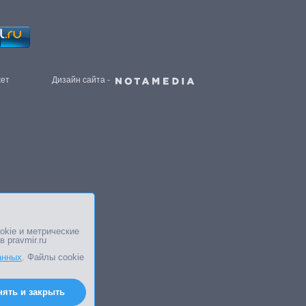
жет
Дизайн сайта -
okie и метрические
в pravmir.ru
анных
. Файлы cookie
нять и закрыть