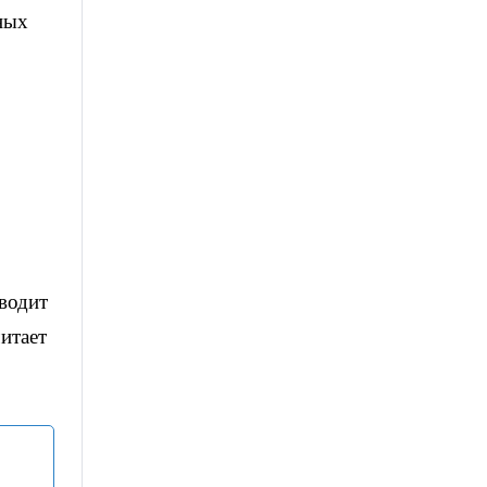
ных
иводит
итает