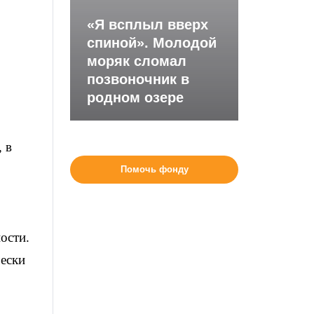
«Я всплыл вверх
спиной». Молодой
моряк сломал
позвоночник в
родном озере
 в
Помочь фонду
ости.
чески