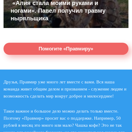
«Алия стала моими руками и
ногами». Павел получил травму
ныряльщика
Помогите «Правмиру»
Друзья, Правмир уже много лет вместе с вами. Вся наша
команда живет общим делом и призванием - служение людям и
возможность сделать мир вокруг добрее и милосерднее!
Такое важное и большое дело можно делать только вместе.
Поэтому «Правмир» просит вас о поддержке. Например, 50
рублей в месяц это много или мало? Чашка кофе? Это не так