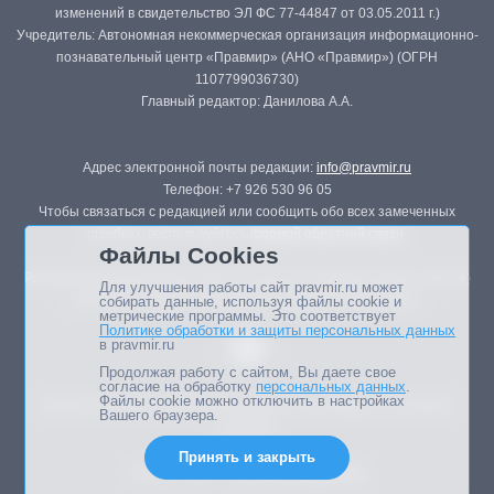
изменений в свидетельство ЭЛ ФС 77-44847 от 03.05.2011 г.)
Учредитель: Автономная некоммерческая организация информационно-
познавательный центр «Правмир» (АНО «Правмир») (ОГРН
1107799036730)
Главный редактор: Данилова А.А.
Адрес электронной почты редакции:
info@pravmir.ru
Телефон: +7 926 530 96 05
Чтобы связаться с редакцией или сообщить обо всех замеченных
ошибках, воспользуйтесь
формой обратной связи
.
Файлы Cookies
Републикация материалов сайта в печатных изданиях (книгах, прессе)
Для улучшения работы сайт pravmir.ru может
возможна только с письменного разрешения редакции.
собирать данные, используя файлы cookie и
метрические программы. Это соответствует
Политике обработки и защиты персональных данных
в pravmir.ru
Продолжая работу с сайтом, Вы даете свое
согласие на обработку
персональных данных
.
Файлы cookie можно отключить в настройках
Мнение авторов статей портала может не совпадать с позицией
Вашего браузера.
редакции.
Принять и закрыть
Дизайн сайта -