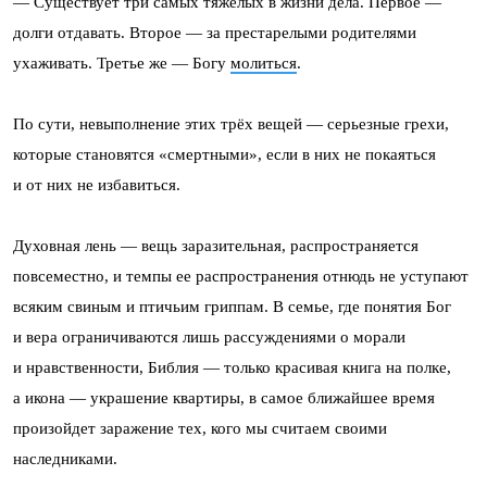
— Существует три самых тяжелых в жизни дела. Первое —
долги отдавать. Второе — за престарелыми родителями
ухаживать. Третье же — Богу
молиться
.
По сути, невыполнение этих трёх вещей — серьезные грехи,
которые становятся «смертными», если в них не покаяться
и от них не избавиться.
Духовная лень — вещь заразительная, распространяется
повсеместно, и темпы ее распространения отнюдь не уступают
всяким свиным и птичьим гриппам. В семье, где понятия Бог
и вера ограничиваются лишь рассуждениями о морали
и нравственности, Библия — только красивая книга на полке,
а икона — украшение квартиры, в самое ближайшее время
произойдет заражение тех, кого мы считаем своими
наследниками.