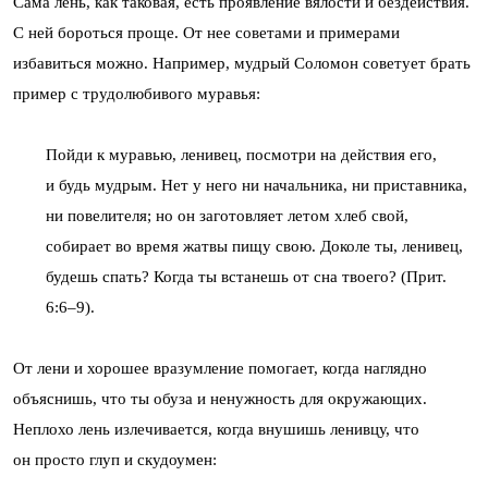
Сама лень, как таковая, есть проявление вялости и бездействия.
С ней бороться проще. От нее советами и примерами
избавиться можно. Например, мудрый Соломон советует брать
пример с трудолюбивого муравья:
Пойди к муравью, ленивец, посмотри на действия его,
и будь мудрым. Нет у него ни начальника, ни приставника,
ни повелителя; но он заготовляет летом хлеб свой,
собирает во время жатвы пищу свою. Доколе ты, ленивец,
будешь спать? Когда ты встанешь от сна твоего? (Прит.
6:6–9).
От лени и хорошее вразумление помогает, когда наглядно
объяснишь, что ты обуза и ненужность для окружающих.
Неплохо лень излечивается, когда внушишь ленивцу, что
он просто глуп и скудоумен: