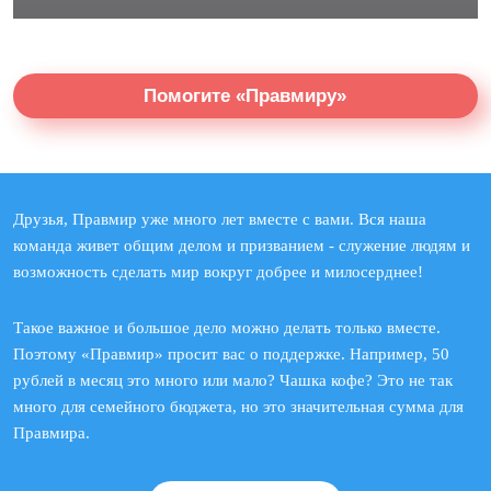
Помогите «Правмиру»
Друзья, Правмир уже много лет вместе с вами. Вся наша
команда живет общим делом и призванием - служение людям и
возможность сделать мир вокруг добрее и милосерднее!
Такое важное и большое дело можно делать только вместе.
Поэтому «Правмир» просит вас о поддержке. Например, 50
рублей в месяц это много или мало? Чашка кофе? Это не так
много для семейного бюджета, но это значительная сумма для
Правмира.