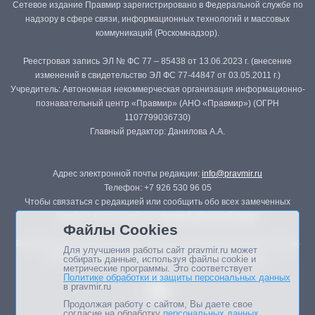
Сетевое издание Правмир зарегистрировано в Федеральной службе по
надзору в сфере связи, информационных технологий и массовых
коммуникаций (Роскомнадзор).
Реестровая запись ЭЛ № ФС 77 – 85438 от 13.06.2023 г. (внесение
изменений в свидетельство ЭЛ ФС 77-44847 от 03.05.2011 г.)
Учредитель: Автономная некоммерческая организация информационно-
познавательный центр «Правмир» (АНО «Правмир») (ОГРН
1107799036730)
Главный редактор: Данилова А.А.
Адрес электронной почты редакции:
info@pravmir.ru
Телефон: +7 926 530 96 05
Чтобы связаться с редакцией или сообщить обо всех замеченных
ошибках, воспользуйтесь
формой обратной связи
.
Файлы Cookies
Републикация материалов сайта в печатных изданиях (книгах, прессе)
Для улучшения работы сайт pravmir.ru может
возможна только с письменного разрешения редакции.
собирать данные, используя файлы cookie и
метрические программы. Это соответствует
Политике обработки и защиты персональных данных
в pravmir.ru
Продолжая работу с сайтом, Вы даете свое
согласие на обработку
персональных данных
.