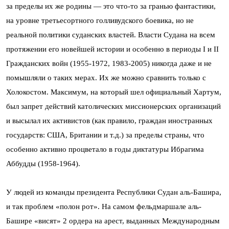
за пределы их же родины — это что-то за гранью фантастики,
на уровне третьесортного голливудского боевика, но не
реальной политики суданских властей. Власти Судана на всем
протяжении его новейшей истории и особенно в периоды I и II
Гражданских войн (1955-1972, 1983-2005) никогда даже и не
помышляли о таких мерах. Их же можно сравнить только с
Холокостом. Максимум, на который шел официальный Хартум,
был запрет действий католических миссионерских организаций
и высылал их активистов (как правило, граждан иностранных
государств: США, Британии и т.д.) за пределы страны, что
особенно активно процветало в годы диктатуры Ибрагима
Аббудды (1958-1964).
У людей из команды президента Республики Судан аль-Башира,
и так проблем «полон рот». На самом фельдмаршале аль-
Башире «висят» 2 ордера на арест, выданных Международным