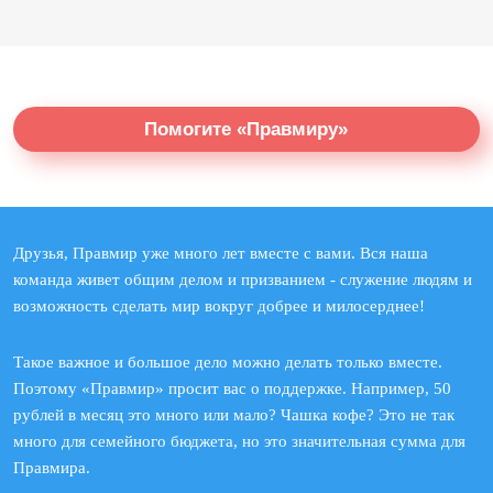
Помогите «Правмиру»
Друзья, Правмир уже много лет вместе с вами. Вся наша
команда живет общим делом и призванием - служение людям и
возможность сделать мир вокруг добрее и милосерднее!
Такое важное и большое дело можно делать только вместе.
Поэтому «Правмир» просит вас о поддержке. Например, 50
рублей в месяц это много или мало? Чашка кофе? Это не так
много для семейного бюджета, но это значительная сумма для
Правмира.