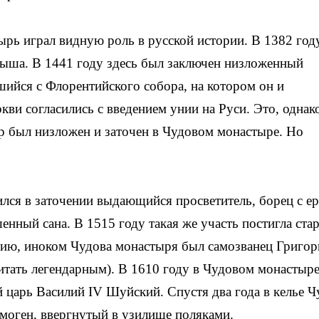
рь играл видную роль в русской истории. В 1382 год
ыша. В 1441 году здесь был заключен низложенный
ийся с Флорентийского собора, на котором он и
ви согласились с введением унии на Руси. Это, однак
р был низложен и заточен в Чудовом монастыре. Но
лся в заточении выдающийся просветитель, борец с е
нный сана. В 1515 году такая же участь постигла ста
анию, иноком Чудова монастыря был самозванец Григо
читать легендарным). В 1610 году в Чудовом монастыр
 царь Василий IV Шуйский. Спустя два года в келье Ч
моген, ввергнутый в узилище поляками.