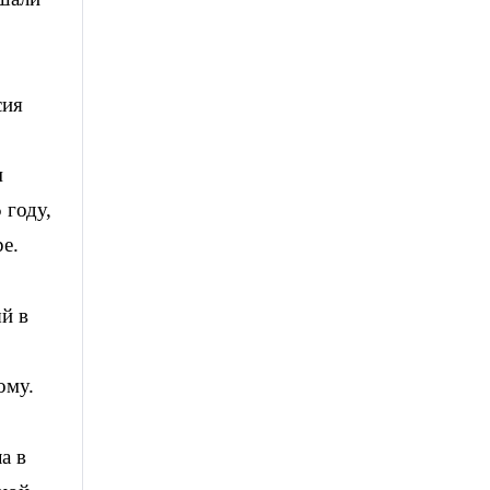
сия
м
 году,
е.
й в
ому.
а в