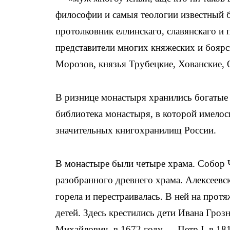
философии и самыя теологии известный б
протолковник еллинскаго, славянскаго и
представители многих княжеских и боярс
Морозов, князья Трубецкие, Хованские,
В ризнице монастыря хранились богатые 
библиотека монастыря, в которой имелос
значительных книгохранилищ России.
В монастыре были четыре храма. Собор Ч
разобранного древнего храма. Алексеевск
горела и перестраивалась. В ней на про
детей. Здесь крестились дети Ивана Гроз
Михайлович, в 1672 году — Петр I, в 18