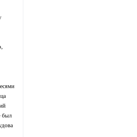
у
о,
ресями
рца
рий
е был
удова