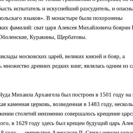
ысть испытатель и искуснейший разсудитель, и опасн
 польскаго языков». В монастыре были похоронены
ких фамилий: сват царя Алексея Михайловича боярин 
 Оболенские, Куракины, Щербатовы.
вклады московских царей, великих князей и бояр, а
ь множество древних редких книг, являлась одним из 
уда Михаила Архангела был построен в 1501 году на 
ая каменная церковь, возведенная в 1483 году, несколь
тяжении столетий неизменно совершалось крещение цар
ного, в 1629 году здесь был крещен будущий царь Але
18 году — император Александр II. Стены церкви укр