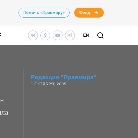
Помочь «Правмиру»
Фонд
EN
Редакция "Правмира"
1 ОКТЯБРЯ, 2009
ен
ыла