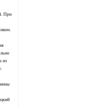
й. При
икон.
мя
ильно
ы из
.
онены
ецкий