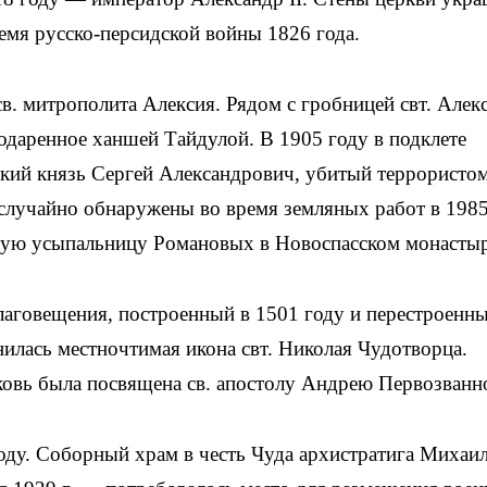
емя русско-персидской войны 1826 года.
в. митрополита Алексия. Рядом с гробницей свт. Алек
подаренное ханшей Тайдулой. В 1905 году в подклете
икий князь Сергей Александрович, убитый террористо
случайно обнаружены во время земляных работ в 1985
ьную усыпальницу Романовых в Новоспасском монастыр
аговещения, построенный в 1501 году и перестроенны
нилась местночтимая икона свт. Николая Чудотворца.
ковь была посвящена св. апостолу Андрею Первозванн
ду. Соборный храм в честь Чуда архистратига Михаил