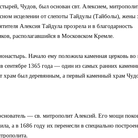
тырей, Чудов, был основан свт. Алексием, митрополи
есном исцелении от слепоты Тайдулы (Тайболы), жены 
тителя Алексия Тайдула прозрела и в благодарность
иков, располагавшийся в Московском Кремле.
 монастырь. Начало ему положила каменная церковь во
 в сентябре 1365 года — один из самых ранних камен
от храм был деревянным, а первый каменный храм Чуд
основатель — св. митрополит Алексий. Его мощи поко
ла, а в 1686 году их перенесли в специально построе
итрополита.