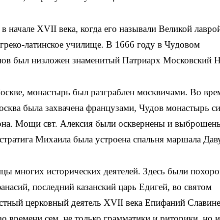
в начале XVII века, когда его называли Великой лавро
греко-латинское училище. В 1666 году в Чудовом
пов был низложен знаменитый Патриарх Московский Н
Москве, монастырь был разграблен москвичами. Во вре
осква была захвачена французами, Чудов монастырь с
еона. Мощи свт. Алексия были осквернены и выброшен
истратига Михаила была устроена спальня маршала Даву
цы многих исторических деятелей. Здесь были похор
насий, последний казанский царь Едигей, во святом
естный церковный деятель XVII века Епифаний Славин
о времени сем, не только грамматики и риторики, но и