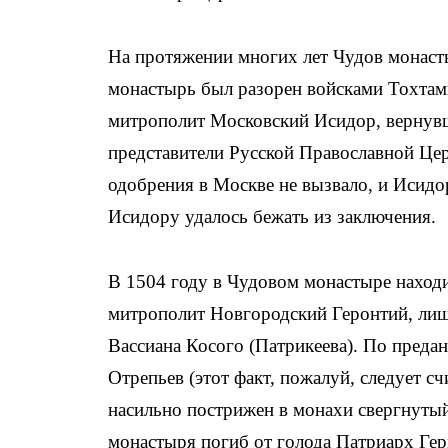
На протяжении многих лет Чудов монасты
монастырь был разорен войсками Тохтам
митрополит Московский Исидор, вернувш
представители Русской Православной Церк
одобрения в Москве не вызвало, и Исидо
Исидору удалось бежать из заключения.
В 1504 году в Чудовом монастыре находи
митрополит Новгородский Геронтий, лише
Вассиана Косого (Патрикеева). По пред
Отрепьев (этот факт, пожалуй, следует с
насильно пострижен в монахи свергнутый
монастыря погиб от голода Патриарх Гер