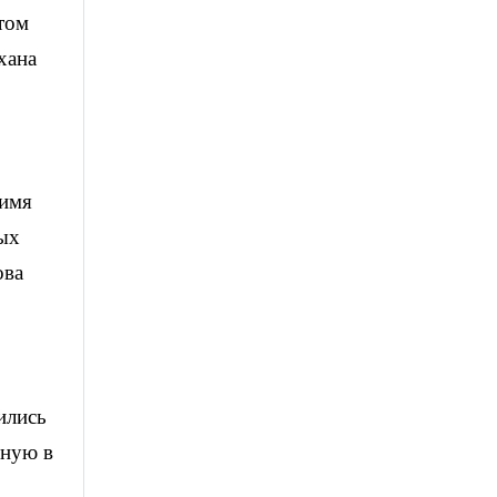
том
хана
 имя
ных
ова
ились
нную в