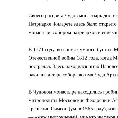
Своего расцвета Чудов монастырь достиг 
Патриархе Филарете здесь было открыто 
монастыре собором патриархов и еписко
В 1771 году, во время чумного бунта в 
Отечественной войны 1812 года, когда М
пострадал. Здесь находился штаб Напол
раки, а в алтаре собора во имя Чуда Арх
В Чудовом монастыре находились гробни
митрополиты Московские Феодосии и Афа
крещении Симеон (ум. в 1565 году), изв
— «муж многоученый, аще кто ни таков в