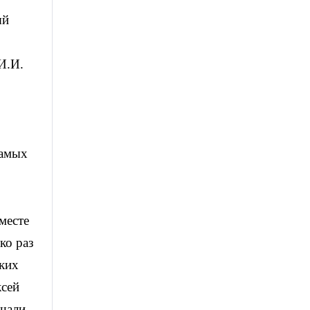
ый
И.И.
самых
месте
ко раз
ских
ксей
ашали