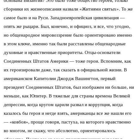
основана Византия? Это было тоже общество героев, только
сборники их жизнеописания назвали «Житиями святых». То же
самое было и на Руси. Западноевропейская цивилизация —
опять же рыцари. Был, конечно, и официоз, и все, что угодно,
но общенародное мировоззрение было ориентировано именно
в этом ключе, именно так были расставлены общенародные
духовные и нравственные приоритеты. Отцы-основатели
Соединенных Штатов Америки — тоже герои. Вспомним, как
их героизировали даже, так сказать в официальной жизни. В
американском Капитолии Джордж Вашингтон, первый
президент Соединенных Штатов, был изображен ни больше, ни
меньше, как Юпитер. В тяжелые для страны времена Великой
депрессии, когда кругом царили развал и коррупция, когда
казалось бы героя и негде взять, американцы все же нашли его
— «ковбоя», проще говоря, пастуха, на которого нравственно
во многом, не скажу, что абсолютно, ориентировалось