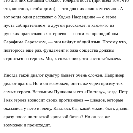
это для них слишком сложно. Толерантность (при всем том, что
это, конечно, необходимо) — это для них слишком скучно. А
вот когда один расскажет о Ходже Насреддине — о герое,
пусть собирательном, а другой расскажет, о каком-то из
русских православных «героев» — о том же преподобном
Серафиме Саровском, — они найдут общий язык. Потому что,
повторюсь еще раз, фундамент и база общества должны
строиться на героях. Мы, к сожалению, это часто забываем.
Иногда такой диалог культур бывает очень сложен. Например,
диалог врагов. Но и он возможен, опять же через призму тех
самых героев. Вспомним Пушкина и его «Полтаву», когда Петр
I как героев возносит своих противников — шведов, которые
оказались у него в плену. Казалось бы, какой может быть диалог
сразу после полтавской кровавой битвы? Но он все же
возможен и происходит.