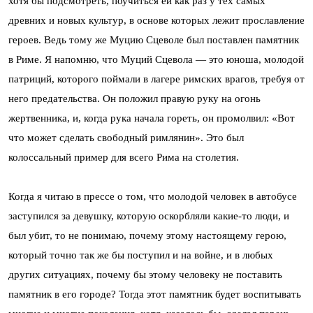
хотя бы подсмотреть, поучиться ей как раз у тех самых
древних и новых культур, в основе которых лежит прославление
героев. Ведь тому же Муцию Сцеволе был поставлен памятник
в Риме. Я напомню, что Муций Сцевола — это юноша, молодой
патриций, которого поймали в лагере римских врагов, требуя от
него предательства. Он положил правую руку на огонь
жертвенника, и, когда рука начала гореть, он промолвил: «Вот
что может сделать свободный римлянин». Это был
колоссальный пример для всего Рима на столетия.
Когда я читаю в прессе о том, что молодой человек в автобусе
заступился за девушку, которую оскорбляли какие-то люди, и
был убит, то не понимаю, почему этому настоящему герою,
который точно так же бы поступил и на войне, и в любых
других ситуациях, почему бы этому человеку не поставить
памятник в его городе? Тогда этот памятник будет воспитывать