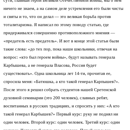
сути, главный герой Великой Отечественной войны, мы о нем
ничего не знаем, а на самом деле устремления его были чисты
и святы и то, что он делал — это великая борьба против
тоталитаризма. Я написал по этому поводу статью, где
придерживался совершенно противоположного мнения —
«предатель есть предатель». И вот в конце этой статьи были
такие слова: «до тех пор, пока наши школьники, отвечая на
вопрос: «кто был героем войны», будут называть генерала
Карбышева, а не генерала Власова, Россия будет
существовать». Одна школьница лет 14-ти, прочитав ее,
спросила меня: «Батюшка, а кто такой генерал Карпышев?».
После этого я решил собрать студентов нашей Сретенской
духовной семинарии (это 200 человек), славных ребят,
воспитанных в русских традициях, и спросить у них: «А кто
такой генерал Карбышев?» Первый курс: руку не поднял ни
один человек. Второй курс: один человек. Третий курс: один