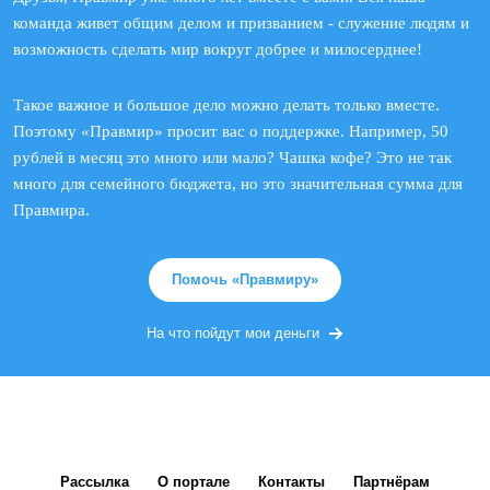
команда живет общим делом и призванием - служение людям и
возможность сделать мир вокруг добрее и милосерднее!
Такое важное и большое дело можно делать только вместе.
Поэтому «Правмир» просит вас о поддержке. Например, 50
рублей в месяц это много или мало? Чашка кофе? Это не так
много для семейного бюджета, но это значительная сумма для
Правмира.
Помочь «Правмиру»
На что пойдут мои деньги
Рассылка
О портале
Контакты
Партнёрам