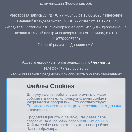
коммуникаций (Роскомнадзор).
Реестровая запись ЭЛ № ФС 77 – 85438 от 13.06.2023 г. (внесение
изменений в свидетельство ЭЛ ФС 77-44847 от 03.05.2011 г.)
Учредитель: Автономная некоммерческая организация информационно-
познавательный центр «Правмир» (АНО «Правмир») (ОГРН
1107799036730)
Главный редактор: Данилова А.А.
Адрес электронной почты редакции:
info@pravmir.ru
Телефон: +7 926 530 96 05
Чтобы связаться с редакцией или сообщить обо всех замеченных
ошибках, воспользуйтесь
формой обратной связи
.
Файлы Cookies
Републикация материалов сайта в печатных изданиях (книгах, прессе)
Для улучшения работы сайт pravmir.ru может
возможна только с письменного разрешения редакции.
собирать данные, используя файлы cookie и
метрические программы. Это соответствует
Политике обработки и защиты персональных данных
в pravmir.ru
Продолжая работу с сайтом, Вы даете свое
согласие на обработку
персональных данных
.
Файлы cookie можно отключить в настройках
Мнение авторов статей портала может не совпадать с позицией
Вашего браузера.