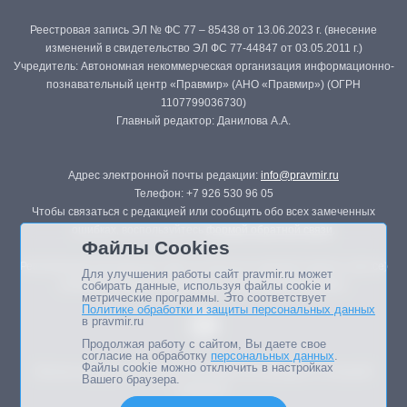
Реестровая запись ЭЛ № ФС 77 – 85438 от 13.06.2023 г. (внесение
изменений в свидетельство ЭЛ ФС 77-44847 от 03.05.2011 г.)
Учредитель: Автономная некоммерческая организация информационно-
познавательный центр «Правмир» (АНО «Правмир») (ОГРН
1107799036730)
Главный редактор: Данилова А.А.
Адрес электронной почты редакции:
info@pravmir.ru
Телефон: +7 926 530 96 05
Чтобы связаться с редакцией или сообщить обо всех замеченных
ошибках, воспользуйтесь
формой обратной связи
.
Файлы Cookies
Републикация материалов сайта в печатных изданиях (книгах, прессе)
Для улучшения работы сайт pravmir.ru может
возможна только с письменного разрешения редакции.
собирать данные, используя файлы cookie и
метрические программы. Это соответствует
Политике обработки и защиты персональных данных
в pravmir.ru
Продолжая работу с сайтом, Вы даете свое
согласие на обработку
персональных данных
.
Файлы cookie можно отключить в настройках
Мнение авторов статей портала может не совпадать с позицией
Вашего браузера.
редакции.