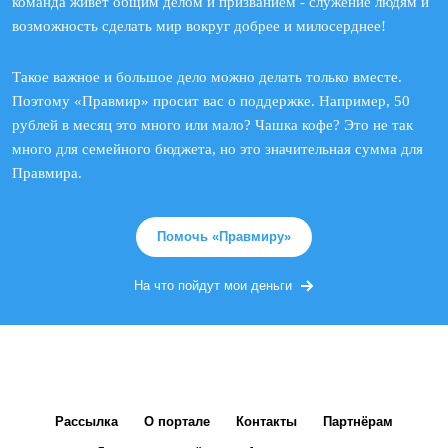
команда живет общим делом и призванием - служение людям и
возможность сделать мир вокруг добрее и милосерднее!
Такое важное и большое дело можно делать только вместе.
Поэтому «Правмир» просит вас о поддержке. Например, 50
рублей в месяц это много или мало? Чашка кофе? Это не так
много для семейного бюджета, но это значительная сумма для
Правмира.
Помочь «Правмиру»
На что пойдут мои деньги
Рассылка
О портале
Контакты
Партнёрам