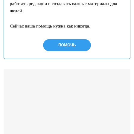
э
работать редакции и создавать важные материалы для
т
людей.
о
п
Сейчас ваша помощь нужна как никогда.
о
л
ПОМОЧЬ
е
п
у
с
т
ы
м
.