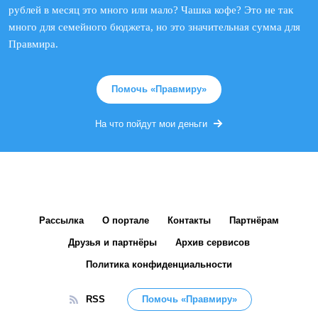
рублей в месяц это много или мало? Чашка кофе? Это не так
много для семейного бюджета, но это значительная сумма для
Правмира.
Помочь «Правмиру»
На что пойдут мои деньги
Рассылка
О портале
Контакты
Партнёрам
Друзья и партнёры
Архив сервисов
Политика конфиденциальности
RSS
Помочь «Правмиру»