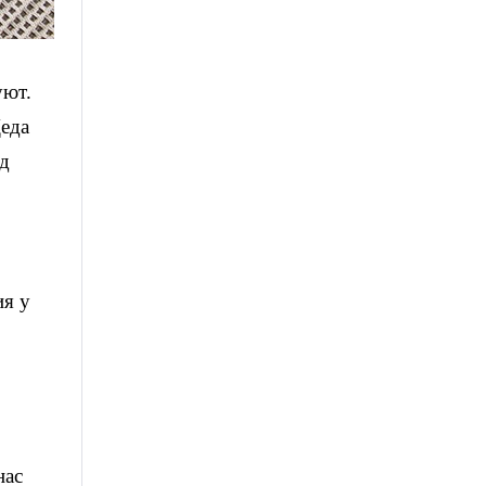
уют.
Деда
од
ия у
нас