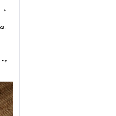
. У
ся.
ному