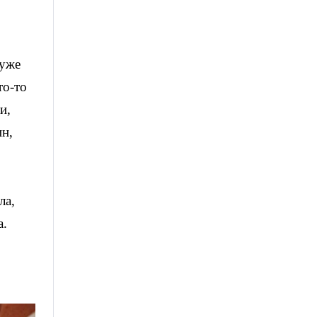
 уже
то-то
и,
ин,
ла,
а.