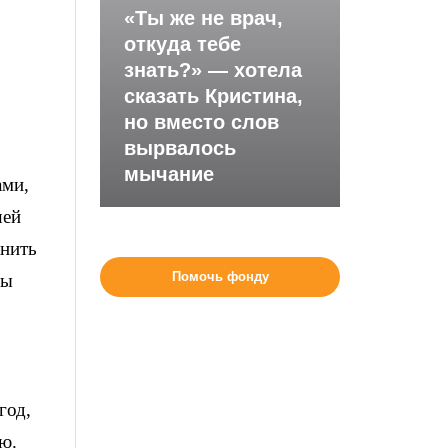
«Ты же не врач,
откуда тебе
знать?» — хотела
сказать Кристина,
но вместо слов
вырвалось
мычание
ами,
шей
анить
Помочь фонду
ды
год,
ю.