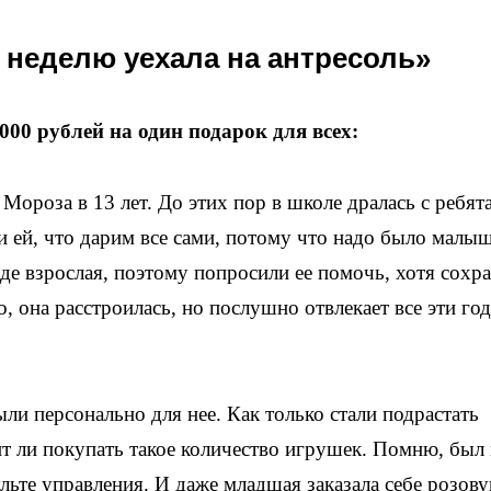
 неделю уехала на антресоль»
 4 000 рублей на один подарок для всех:
Мороза в 13 лет. До этих пор в школе дралась с ребят
и ей, что дарим все сами, потому что надо было малы
де взрослая, поэтому попросили ее помочь, хотя сохр
о, она расстроилась, но послушно отвлекает все эти го
ли персонально для нее. Как только стали подрастать
т ли покупать такое количество игрушек. Помню, был 
льте управления. И даже младшая заказала себе розову