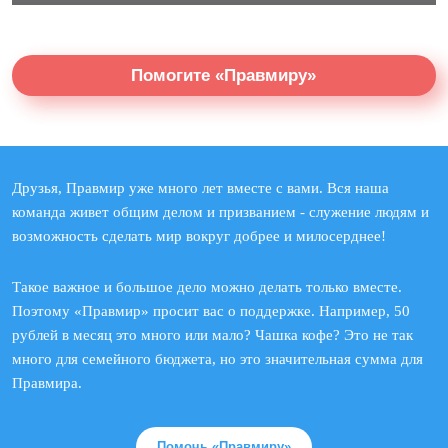
Помогите «Правмиру»
Друзья, Правмир уже много лет вместе с вами. Вся наша
команда живет общим делом и призванием - служение людям и
возможность сделать мир вокруг добрее и милосерднее!
Такое важное и большое дело можно делать только вместе.
Поэтому «Правмир» просит вас о поддержке. Например, 50
рублей в месяц это много или мало? Чашка кофе? Это не так
много для семейного бюджета, но это значительная сумма для
Правмира.
Помочь «Правмиру»