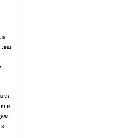
еля
х лиц
в
мьи,
ии и
дела
 в