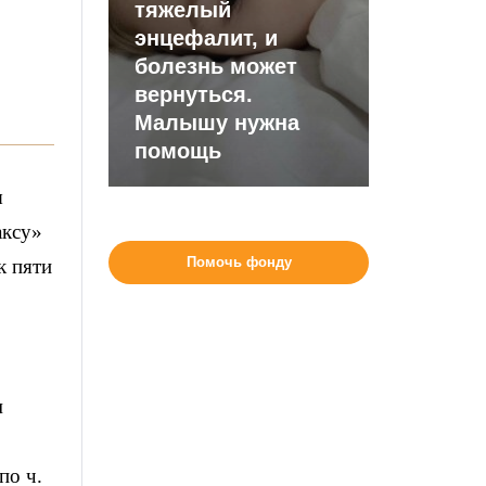
тяжелый
энцефалит, и
болезнь может
вернуться.
Малышу нужна
помощь
ы
ксу»
Помочь фонду
к пяти
м
по ч.