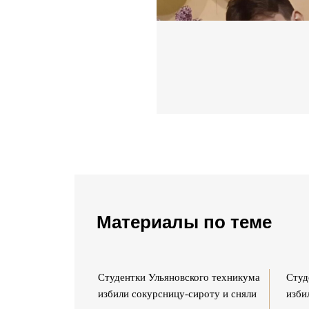
Материалы по теме
ского техникума
Студентки Ульяновского техникума
Студ
сироту и сняли
избили сокурсницу-сироту и сняли
изби