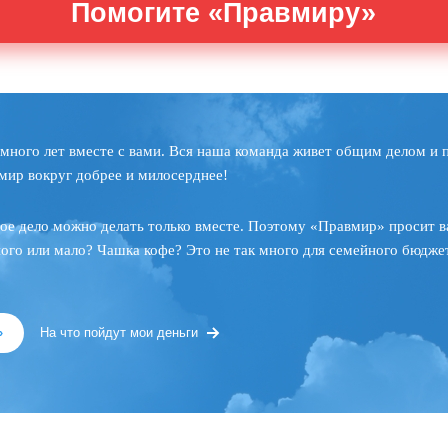
Помогите «Правмиру»
много лет вместе с вами. Вся наша команда живет общим делом и 
мир вокруг добрее и милосерднее!
ое дело можно делать только вместе. Поэтому «Правмир» просит в
ного или мало? Чашка кофе? Это не так много для семейного бюджет
»
На что пойдут мои деньги