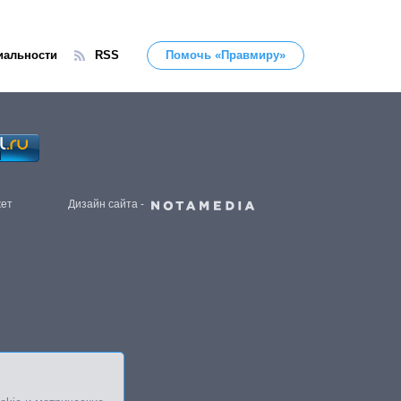
иальности
RSS
Помочь «Правмиру»
жет
Дизайн сайта -