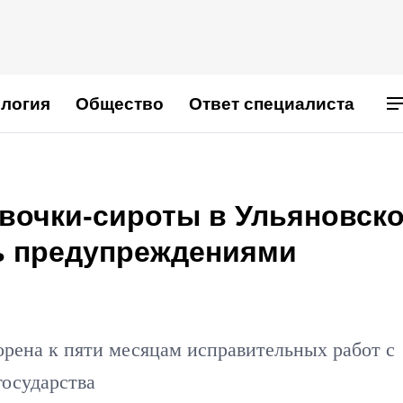
логия
Общество
Ответ специалиста
евочки-сироты в Ульяновск
ь предупреждениями
орена к пяти месяцам исправительных работ с
государства