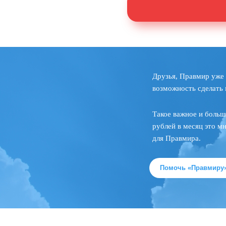
Друзья, Правмир уже 
возможность сделать 
Такое важное и больш
рублей в месяц это м
для Правмира.
Помочь «Правмиру