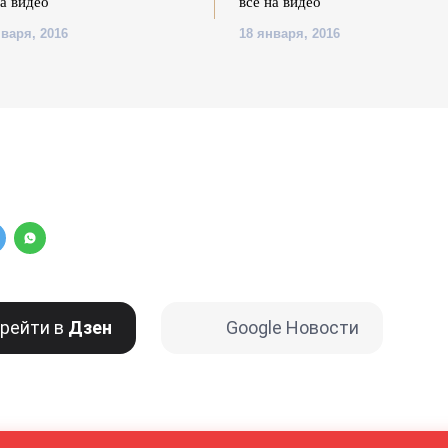
на видео
все на видео
нваря, 2016
18 января, 2016
рейти в
Дзен
Google Новости