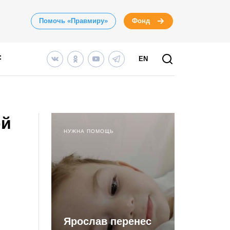
Помочь «Правмиру»
Фонд
EN
ой
НУЖНА ПОМОЩЬ
Ярослав перенес