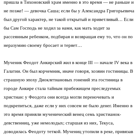
пришла в Тихоновский храм именно в это время — не раньше и
не позже! — девочка Саша; если бы у Александра Григорьевича
был другой характер, не такой открытый и приветливый… Если
бы Сам Господь не ходил за нами, как мать ходит за
рассеянным ребенком, подбирая и возвращая ему то, что он по
неразумию своему бросает и теряет…
Мученик Феодот Анкирский жил в конце III — начале IV века в
Галатии. Он был корчемник, иначе говоря, хозяин гостиницы. В
страшную эпоху Диоклетиановых гонений эта гостиница в
городе Анкире стала тайным прибежищем преследуемых
христиан: у Феодота они всегда могли переночевать и
подкрепиться, даже если у них совсем не было денег. Именно в
это время приняли мученический венец семь христианок-
девственниц, уже немолодых; старшая из них, Текуса,
доводилась Феодоту теткой. Мучениц утопили в реке, привязав