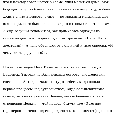
что и почему совершается в храме, учил молиться дома. Моя
будущая бабушка была очень привязана к своему отцу, любила
ходить с ним в церковь, а еще — по книжным магазинам. Две
великие радости было: с папой в храм и с ним же — за книгами.
А еще бабушка вспоминала, как примчалась однажды из
гимназии домой и с порога радостно крикнула: «Папа! Царь
арестован!». А папа обернулся от окна к ней и тихо спросил: «И
чему же ты радуешься?».
После революции Иван Иванович был старостой прихода
Введенской церкви на Васильевском острове, впоследствии
снесенной. А когда начался «штурм небес», когда пошли
первые процессы над духовенством, когда большевистские
газеты, выполняя указание Ленина, «взяли бешеный тон» в
отношении Церкви — мой прадед, будучи уже 40‑летним
(примерно — точно год его рождения мне неизвестен) вдовцом