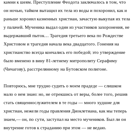
камни к шеям. Преступление Феодота заключалось в том, что
он ночью, тайком вытащил их тела из воды и похоронил, как и
раньше хоронил казненных христиан, зачастую выкупая их тела
у палачей. Мученика выдал один из участников захоронения, не
выдержавший пыток… Трагедия третьего века по Рождестве
Христовом и трагедия начала века двадцатого. Гонения на
христианство всегда кончались его победой; это утверждение
было вменено в вину 81‑летнему митрополиту Серафиму
(Чичагову), расстрелянному на Бутовском полигоне.
Повторюсь, мне трудно судить о моем прадеде — слишком
мало о нем знаю: но, не отрекшись от веры, более того, решив
стать священнослужителем в те годы — много худшие для
хрис­тиан, нежели годы правления Диоклетиана, как мы теперь
знаем,— он, по сути, заступал на место мучеников. Был ли он
внутренне готов к страданию при этом — не ведаю.