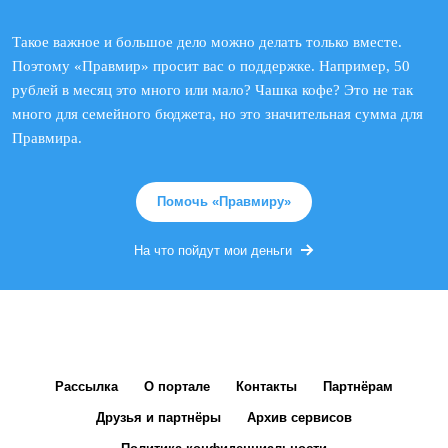
Такое важное и большое дело можно делать только вместе.
Поэтому «Правмир» просит вас о поддержке. Например, 50
рублей в месяц это много или мало? Чашка кофе? Это не так
много для семейного бюджета, но это значительная сумма для
Правмира.
Помочь «Правмиру»
На что пойдут мои деньги
Рассылка
О портале
Контакты
Партнёрам
Друзья и партнёры
Архив сервисов