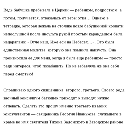
Ведь бабушка пребывала в Церкви — ребенком, подростком, а
потом, получается, отказалась от веры отца… Однако в
тетрадке, которая лежала на столике возле бабушкиной кровати,
непослушной после инсульта рукой простым карандашом была
нацарапано: «Отче наш, Иже еси на Небесех…». Это была
единственная молитва, которую она помнила наизусть. Она
произносила ее для меня, когда я была еще ребенком — просто
ради интереса, чтоб позабавить. Но не забавляла же она себя
перед смертью!
Спрашиваю одного священника, второго, третьего. Своего рода
заочный консилиум батюшек приходит к выводу: нужно
отпевать. Сделать это прошу именно третьего из моих
консультантов — священника Георгия Иванькова, служащего в
храме во имя святителя Тихона Задонского в Заводском районе