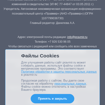
изменений в свидетельство ЭЛ ФС 77-44847 от 03.05.2011 г.)
Учредитель: Автономная некоммерческая организация информационно-
познавательный центр «Правмир» (АНО «Правмир») (ОГРН
1107799036730)
Главный редактор: Данилова А.А.
Адрес электронной почты редакции:
info@pravmir.ru
Телефон: +7 926 530 96 05
Чтобы связаться с редакцией или сообщить обо всех замеченных
ошибках, воспользуйтесь
формой обратной связи
.
Файлы Cookies
Републикация материалов сайта в печатных изданиях (книгах, прессе)
Для улучшения работы сайт pravmir.ru может
возможна только с письменного разрешения редакции.
собирать данные, используя файлы cookie и
метрические программы. Это соответствует
Политике обработки и защиты персональных данных
в pravmir.ru
Продолжая работу с сайтом, Вы даете свое
согласие на обработку
персональных данных
.
Файлы cookie можно отключить в настройках
Мнение авторов статей портала может не совпадать с позицией
Вашего браузера.
редакции.
Принять и закрыть
Дизайн сайта -