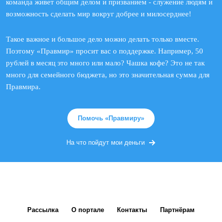
команда живет общим делом и призванием - служение людям и
возможность сделать мир вокруг добрее и милосерднее!
Такое важное и большое дело можно делать только вместе.
Поэтому «Правмир» просит вас о поддержке. Например, 50
рублей в месяц это много или мало? Чашка кофе? Это не так
много для семейного бюджета, но это значительная сумма для
Правмира.
Помочь «Правмиру»
На что пойдут мои деньги
Рассылка
О портале
Контакты
Партнёрам