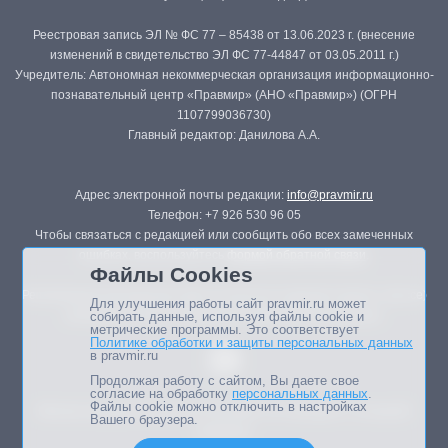
Реестровая запись ЭЛ № ФС 77 – 85438 от 13.06.2023 г. (внесение
изменений в свидетельство ЭЛ ФС 77-44847 от 03.05.2011 г.)
Учредитель: Автономная некоммерческая организация информационно-
познавательный центр «Правмир» (АНО «Правмир») (ОГРН
1107799036730)
Главный редактор: Данилова А.А.
Адрес электронной почты редакции:
info@pravmir.ru
Телефон: +7 926 530 96 05
Чтобы связаться с редакцией или сообщить обо всех замеченных
ошибках, воспользуйтесь
формой обратной связи
.
Файлы Cookies
Републикация материалов сайта в печатных изданиях (книгах, прессе)
Для улучшения работы сайт pravmir.ru может
возможна только с письменного разрешения редакции.
собирать данные, используя файлы cookie и
метрические программы. Это соответствует
Политике обработки и защиты персональных данных
в pravmir.ru
Продолжая работу с сайтом, Вы даете свое
согласие на обработку
персональных данных
.
Файлы cookie можно отключить в настройках
Мнение авторов статей портала может не совпадать с позицией
Вашего браузера.
редакции.