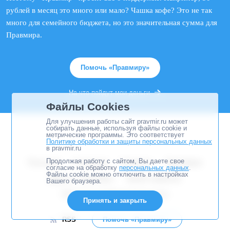
рублей в месяц это много или мало? Чашка кофе? Это не так
много для семейного бюджета, но это значительная сумма для
Правмира.
Помочь «Правмиру»
На что пойдут мои деньги
Файлы Cookies
Для улучшения работы сайт pravmir.ru может
собирать данные, используя файлы cookie и
метрические программы. Это соответствует
Политике обработки и защиты персональных данных
в pravmir.ru
Продолжая работу с сайтом, Вы даете свое
Рассылка
О портале
Контакты
Партнёрам
согласие на обработку
персональных данных
.
Файлы cookie можно отключить в настройках
Друзья и партнёры
Архив сервисов
Вашего браузера.
Политика конфиденциальности
Принять и закрыть
RSS
Помочь «Правмиру»