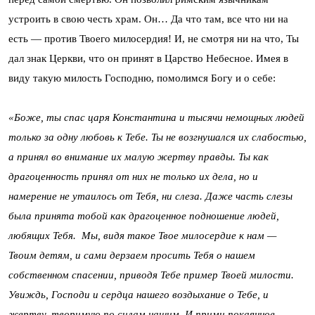
устроить в свою честь храм. Он… Да что там, все что ни на
есть — против Твоего милосердия! И, не смотря ни на что, Ты
дал знак Церкви, что он принят в Царство Небесное. Имея в
виду такую милость Господню, помолимся Богу и о себе:
«Боже, ты спас царя Константина и тысячи немощных людей
только за одну любовь к Тебе. Ты не возгнушался их слабостью,
а принял во внимание их малую жертву правды. Ты как
драгоценность принял от них не только их дела, но и
намерение не утаилось от Тебя, ни слеза. Даже часть слезы
была принята тобой как драгоценное подношение людей,
любящих Тебя. Мы, видя такое Твое милосердие к нам —
Твоим детям, и сами дерзаем просить Тебя о нашем
собственном спасении, приводя Тебе пример Твоей милости.
Увиждь, Господи и сердца нашего воздыхание о Тебе, и
жертву, творимую по силам нашим. И прими покаянное