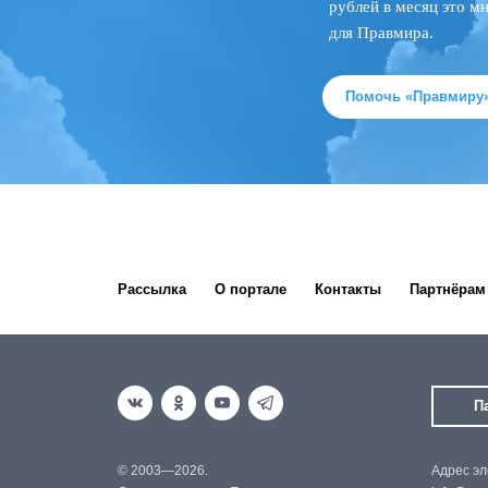
рублей в месяц это м
для Правмира.
Помочь «Правмиру
Рассылка
О портале
Контакты
Партнёрам
П
© 2003—2026.
Адрес эл