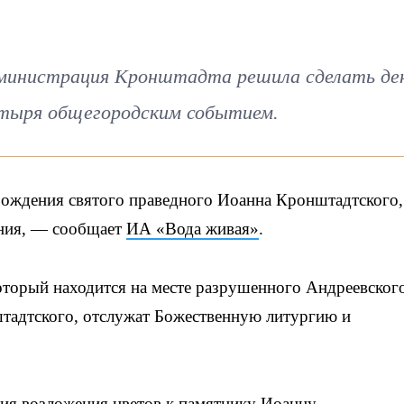
дминистрация Кронштадта решила сделать де
стыря общегородским событием.
 рождения святого праведного Иоанна Кронштадтского,
ания, — сообщает
ИА «Вода живая»
.
который находится на месте разрушенного Андреевског
тадтского, отслужат Божественную литургию и
ия возложения цветов к памятнику Иоанну