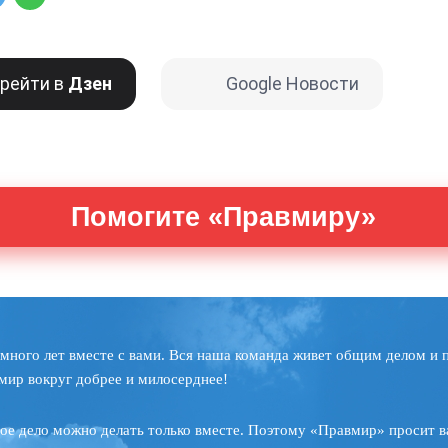
рейти в
Дзен
Google Новости
Помогите «Правмиру»
много лет вместе с вами. Вся наша команда живет общим делом и 
мир вокруг добрее и милосерднее!
ое дело можно делать только вместе. Поэтому «Правмир» просит в