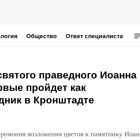
логия
Общество
Ответ специалиста
святого праведного Иоанна
рвые пройдет как
дник в Кронштадте
еремония возложения цветов к памятнику Иоа