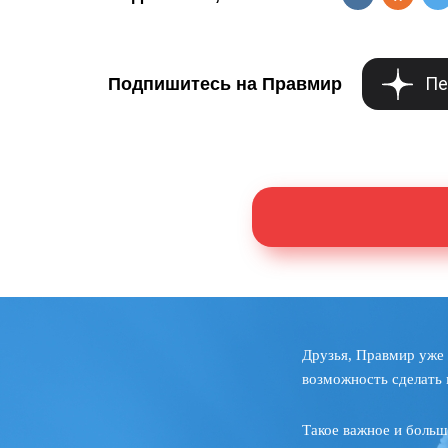
Пе
Подпишитесь на Правмир
Друзья, Правмир уже 
возможность сделать 
Такое важное и больш