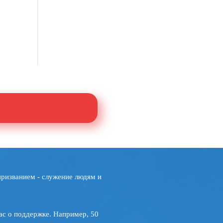
призванием - служение людям и
ас о поддержке. Например, 50