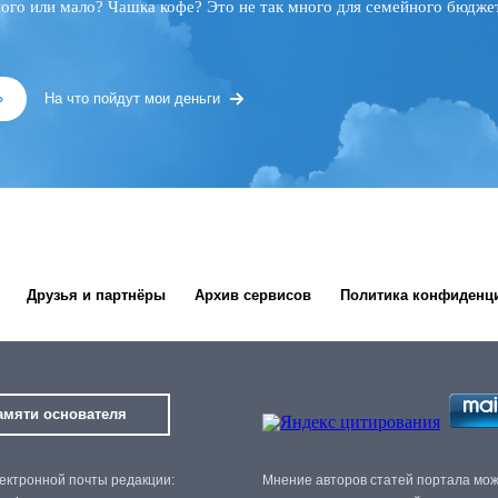
ного или мало? Чашка кофе? Это не так много для семейного бюджет
»
На что пойдут мои деньги
Друзья и партнёры
Архив сервисов
Политика конфиденц
амяти основателя
ектронной почты редакции:
Мнение авторов статей портала мо