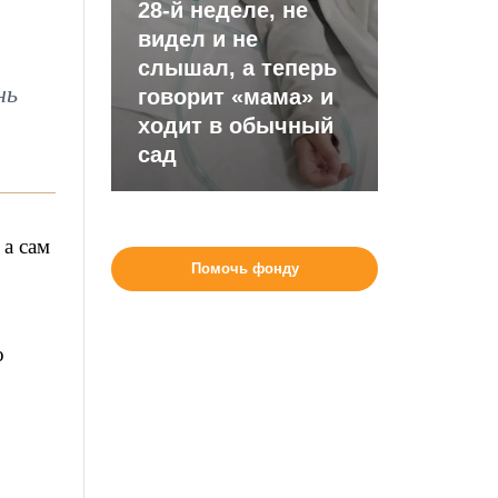
28-й неделе, не
видел и не
слышал, а теперь
нь
говорит «мама» и
ходит в обычный
сад
 а сам
Помочь фонду
о