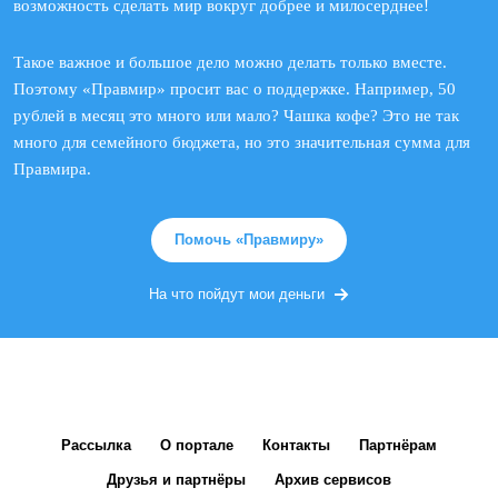
возможность сделать мир вокруг добрее и милосерднее!
Такое важное и большое дело можно делать только вместе.
Поэтому «Правмир» просит вас о поддержке. Например, 50
рублей в месяц это много или мало? Чашка кофе? Это не так
много для семейного бюджета, но это значительная сумма для
Правмира.
Помочь «Правмиру»
На что пойдут мои деньги
Рассылка
О портале
Контакты
Партнёрам
Друзья и партнёры
Архив сервисов