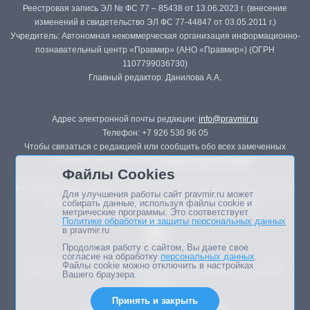
Реестровая запись ЭЛ № ФС 77 – 85438 от 13.06.2023 г. (внесение
изменений в свидетельство ЭЛ ФС 77-44847 от 03.05.2011 г.)
Учредитель: Автономная некоммерческая организация информационно-
познавательный центр «Правмир» (АНО «Правмир») (ОГРН
1107799036730)
Главный редактор: Данилова А.А.
Адрес электронной почты редакции:
info@pravmir.ru
Телефон: +7 926 530 96 05
Чтобы связаться с редакцией или сообщить обо всех замеченных
ошибках, воспользуйтесь
формой обратной связи
.
Файлы Cookies
Републикация материалов сайта в печатных изданиях (книгах, прессе)
Для улучшения работы сайт pravmir.ru может
возможна только с письменного разрешения редакции.
собирать данные, используя файлы cookie и
метрические программы. Это соответствует
Политике обработки и защиты персональных данных
в pravmir.ru
Продолжая работу с сайтом, Вы даете свое
согласие на обработку
персональных данных
.
Файлы cookie можно отключить в настройках
Мнение авторов статей портала может не совпадать с позицией
Вашего браузера.
редакции.
Принять и закрыть