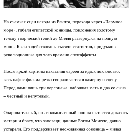
На съемках сцен исхода из Египта, перехода через «Чермное
море», гибели египетской конницы, поклонения золотому
тельцу творческий гений де Милля развернулся на полную
мощь. Были задействованы тысячи статистов, придуманы
революционные для того времени спецэффекты…
После яркой картины наказания евреев за идолопоклонство,
весь пафос фильма резко сворачивается в камерную сцену.
Перед нами лишь три персонажа: набожная мать и два ее сына
– честный и непутевый.
Очаровательный, но легкомысленный юноша пытается доказать
матери и брату, что заповеди, данные Богом Моисею, давно
устарели. Его поддерживает неожиданная союзница – милая