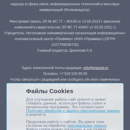
надзору в сфере связи, информационных технологий и массовых
коммуникаций (Роскомнадзор).
Реестровая запись ЭЛ № ФС 77 – 85438 от 13.06.2023 г. (внесение
изменений в свидетельство ЭЛ ФС 77-44847 от 03.05.2011 г.)
Учредитель: Автономная некоммерческая организация информационно-
познавательный центр «Правмир» (АНО «Правмир») (ОГРН
1107799036730)
Главный редактор: Данилова А.А.
Адрес электронной почты редакции:
info@pravmir.ru
Телефон: +7 926 530 96 05
Чтобы связаться с редакцией или сообщить обо всех замеченных
ошибках, воспользуйтесь
формой обратной связи
.
Файлы Cookies
Републикация материалов сайта в печатных изданиях (книгах, прессе)
Для улучшения работы сайт pravmir.ru может
возможна только с письменного разрешения редакции.
собирать данные, используя файлы cookie и
метрические программы. Это соответствует
Политике обработки и защиты персональных данных
в pravmir.ru
Продолжая работу с сайтом, Вы даете свое
согласие на обработку
персональных данных
.
Файлы cookie можно отключить в настройках