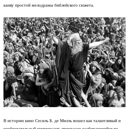
канву простой мелодрамы библейского сюжета.
В историю кино Сесиль Б. де Милль вошел как талантливый и
изобретательный коммерсант, прекрасно разбирающийся во