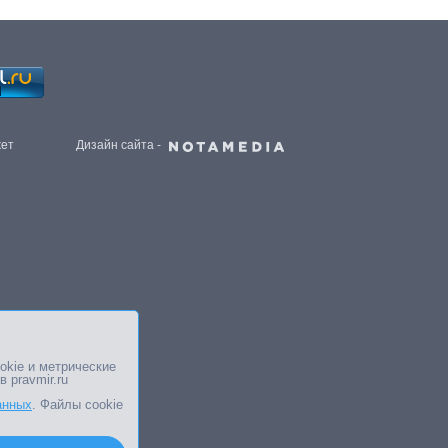
жет
Дизайн сайта -
okie и метрические
в pravmir.ru
анных
. Файлы cookie