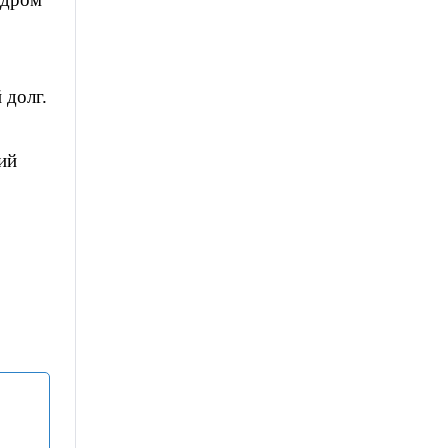
 долг.
ий