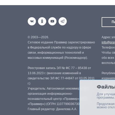
П
© 2003—2026.
Адрес эл
Сетевое издание Правмир зарегистрировано
info@prav
в Федеральной службе по надзору в сфере
Телефон:
связи, информационных технологий и
Чтобы св
массовых коммуникаций (Роскомнадзор).
обо всех
восполь
Реестровая запись ЭЛ № ФС 77 – 85438 от
13.06.2023 г. (внесение изменений в
Републик
свидетельство ЭЛ ФС 77-44847 от 03.05.2011
изданиях
г.)
с письме
Файлы
Учредитель: Автономная некоммерческая
организация информационно-
Для улучше
программы.
познавательный центр «Правмир» (АНО
Продолжая 
«Правмир») (ОГРН 1107799036730)
можно откл
Главный редактор: Данилова А.А.