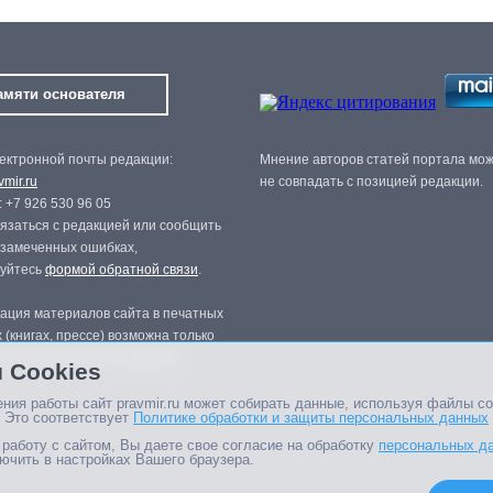
амяти основателя
ектронной почты редакции:
Мнение авторов статей портала мо
mir.ru
не совпадать с позицией редакции.
 +7 926 530 96 05
язаться с редакцией или сообщить
 замеченных ошибках,
зуйтесь
формой обратной связи
.
ация материалов сайта в печатных
 (книгах, прессе) возможна только
нного разрешения редакции.
 Cookies
ния работы сайт pravmir.ru может собирать данные, используя файлы co
 Это соответствует
Политике обработки и защиты персональных данных
работу с сайтом, Вы даете свое согласие на обработку
персональных д
ючить в настройках Вашего браузера.