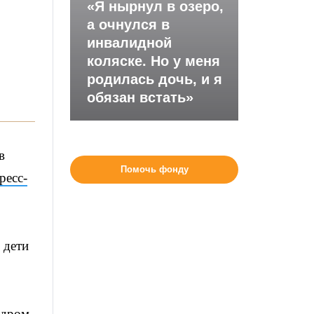
«Я нырнул в озеро,
а очнулся в
инвалидной
коляске. Но у меня
родилась дочь, и я
обязан встать»
в
Помочь фонду
ресс-
 дети
ндром