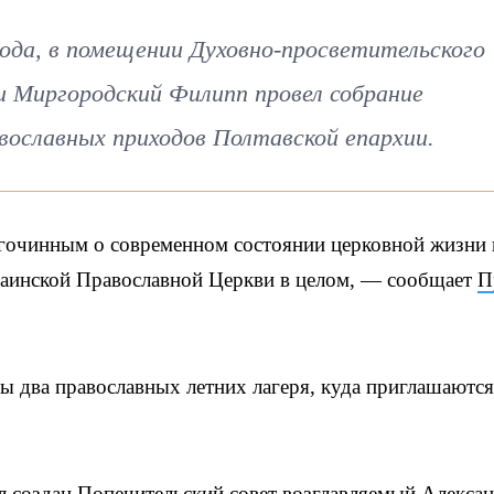
ода, в помещении Духовно-просветительского
 Миргородский Филипп провел собрание
вославных приходов Полтавской епархии.
гочинным о современном состоянии церковной жизни 
краинской Православной Церкви в целом, — сообщает
П
ы два православных летних лагеря, куда приглашаются
л создан Попечительский совет возглавляемый Алекса