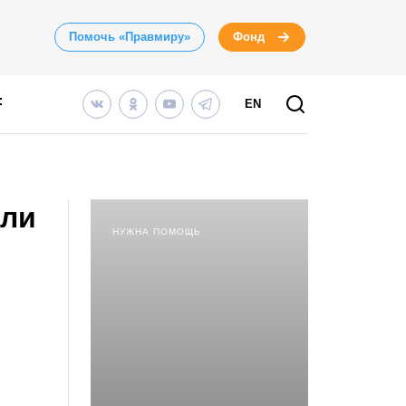
Помочь «Правмиру»
Фонд
EN
или
НУЖНА ПОМОЩЬ