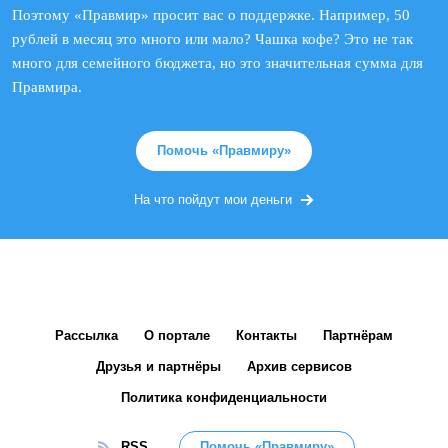
Поэтому «Правмир» просит вас о поддержке. Например, 50
рублей в месяц это много или мало? Чашка кофе? Это не так
много для семейного бюджета, но это значительная сумма для
Правмира.
Помочь «Правмиру»
На что пойдут мои деньги
Рассылка
О портале
Контакты
Партнёрам
Друзья и партнёры
Архив сервисов
Политика конфиденциальности
RSS
Помочь «Правмиру»