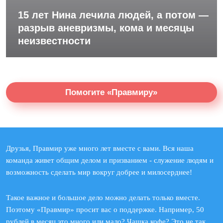
15 лет Нина лечила людей, а потом —
разрыв аневризмы, кома и месяцы
неизвестности
Помогите «Правмиру»
Друзья, Правмир уже много лет вместе с вами. Вся наша
команда живет общим делом и призванием - служение людям и
возможность сделать мир вокруг добрее и милосерднее!
Такое важное и большое дело можно делать только вместе.
Поэтому «Правмир» просит вас о поддержке. Например, 50
рублей в месяц это много или мало? Чашка кофе? Это не так