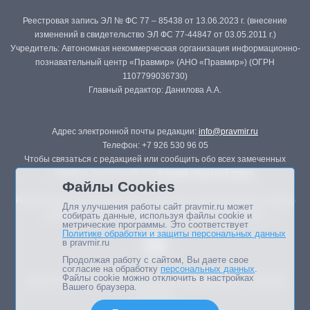
Реестровая запись ЭЛ № ФС 77 – 85438 от 13.06.2023 г. (внесение
изменений в свидетельство ЭЛ ФС 77-44847 от 03.05.2011 г.)
Учредитель: Автономная некоммерческая организация информационно-
познавательный центр «Правмир» (АНО «Правмир») (ОГРН
1107799036730)
Главный редактор: Данилова А.А.
Адрес электронной почты редакции:
info@pravmir.ru
Телефон: +7 926 530 96 05
Чтобы связаться с редакцией или сообщить обо всех замеченных
ошибках, воспользуйтесь
формой обратной связи
.
Файлы Cookies
Републикация материалов сайта в печатных изданиях (книгах, прессе)
Для улучшения работы сайт pravmir.ru может
возможна только с письменного разрешения редакции.
собирать данные, используя файлы cookie и
метрические программы. Это соответствует
Политике обработки и защиты персональных данных
в pravmir.ru
Продолжая работу с сайтом, Вы даете свое
согласие на обработку
персональных данных
.
Файлы cookie можно отключить в настройках
Мнение авторов статей портала может не совпадать с позицией
Вашего браузера.
редакции.