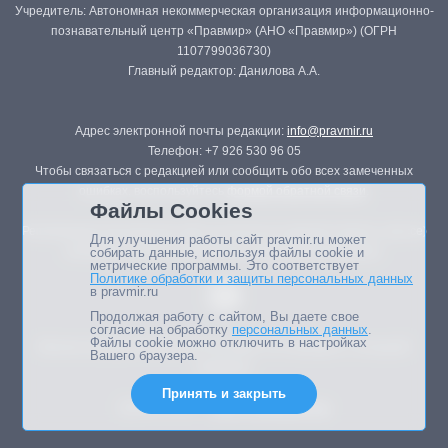
Учредитель: Автономная некоммерческая организация информационно-
познавательный центр «Правмир» (АНО «Правмир») (ОГРН
1107799036730)
Главный редактор: Данилова А.А.
Адрес электронной почты редакции:
info@pravmir.ru
Телефон: +7 926 530 96 05
Чтобы связаться с редакцией или сообщить обо всех замеченных
ошибках, воспользуйтесь
формой обратной связи
.
Файлы Cookies
Републикация материалов сайта в печатных изданиях (книгах, прессе)
Для улучшения работы сайт pravmir.ru может
возможна только с письменного разрешения редакции.
собирать данные, используя файлы cookie и
метрические программы. Это соответствует
Политике обработки и защиты персональных данных
в pravmir.ru
Продолжая работу с сайтом, Вы даете свое
согласие на обработку
персональных данных
.
Файлы cookie можно отключить в настройках
Мнение авторов статей портала может не совпадать с позицией
Вашего браузера.
редакции.
Принять и закрыть
Дизайн сайта -