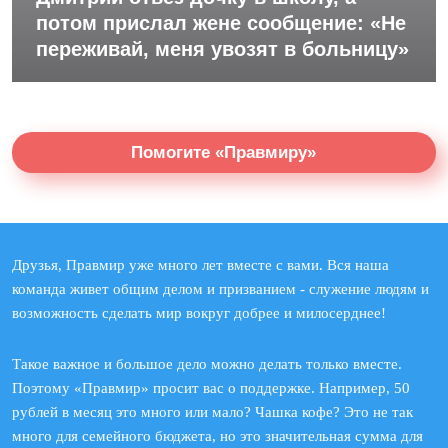
потом прислал жене сообщение: «Не
переживай, меня увозят в больницу»
Помогите «Правмиру»
Друзья, Правмир уже много лет вместе с вами. Вся наша
команда живет общим делом и призванием - служение людям и
возможность сделать мир вокруг добрее и милосерднее!
Такое важное и большое дело можно делать только вместе.
Поэтому «Правмир» просит вас о поддержке. Например, 50
рублей в месяц это много или мало? Чашка кофе? Это не так
много для семейного бюджета, но это значительная сумма для