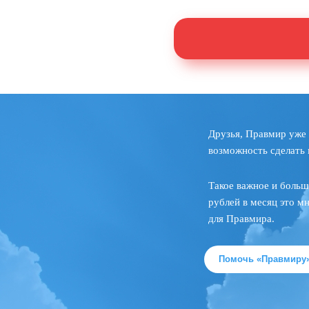
Друзья, Правмир уже 
возможность сделать 
Такое важное и больш
рублей в месяц это м
для Правмира.
Помочь «Правмиру