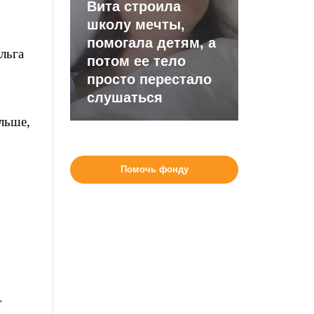
Вита строила
школу мечты,
помогала детям, а
льга
потом ее тело
просто перестало
слушаться
льше,
Помочь фонду
т