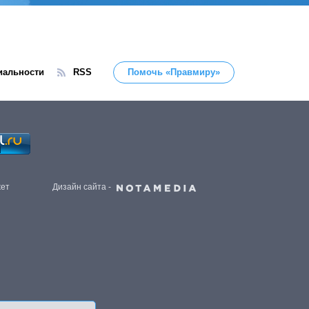
иальности
RSS
Помочь «Правмиру»
жет
Дизайн сайта -