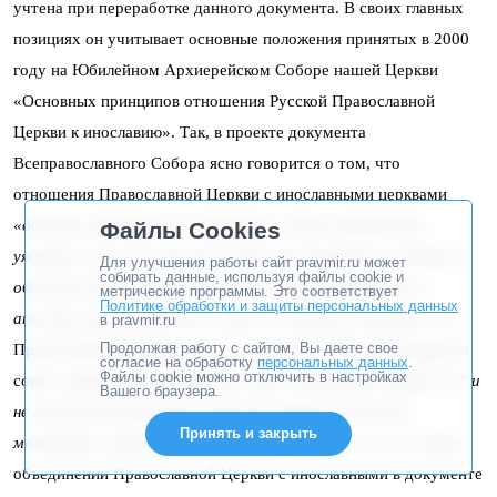
учтена при переработке данного документа. В своих главных
позициях он учитывает основные положения принятых в 2000
году на Юбилейном Архиерейском Соборе нашей Церкви
«Основных принципов отношения Русской Православной
Церкви к инославию». Так, в проекте документа
Всеправославного Собора ясно говорится о том, что
отношения Православной Церкви с инославными церквами
«должны строиться на скорейшем и более правильном
Файлы Cookies
уяснении ими всей экклезиологической тематики, особенно в
Для улучшения работы сайт pravmir.ru может
собирать данные, используя файлы cookie и
области учения о таинствах, благодати, священстве и
метрические программы. Это соответствует
Политике обработки и защиты персональных данных
апостольском преемстве в целом»
. Отдельно отмечено, что
в pravmir.ru
Продолжая работу с сайтом, Вы даете свое
Православная Церковь, хотя и участвует в работе Всемирного
согласие на обработку
персональных данных
.
Файлы cookie можно отключить в настройках
совета церквей,
«не принимает идею “равенства конфессий” и
Вашего браузера.
не может воспринимать единство Церкви как некий
Принять и закрыть
межконфессиональный компромисс»
. Разумеется, ни о каком
объединении Православной Церкви с инославными в документе