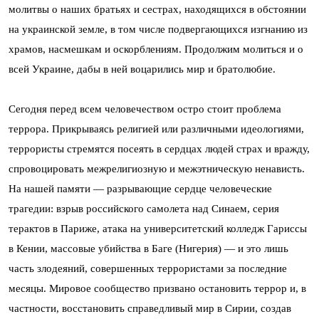
молитвы о наших братьях и сестрах, находящихся в обстоянии
на украинской земле, в том числе подвергающихся изгнанию из
храмов, насмешкам и оскорблениям. Продолжим молиться и о
всей Украине, дабы в ней воцарились мир и братолюбие.
Сегодня перед всем человечеством остро стоит проблема
террора. Прикрываясь религией или различными идеологиями,
террористы стремятся посеять в сердцах людей страх и вражду,
спровоцировать межрелигиозную и межэтническую ненависть.
На нашей памяти — разрывающие сердце человеческие
трагедии: взрыв российского самолета над Синаем, серия
терактов в Париже, атака на университетский колледж Гариссы
в Кении, массовые убийства в Баге (Нигерия) — и это лишь
часть злодеяний, совершенных террористами за последние
месяцы. Мировое сообщество призвано остановить террор и, в
частности, восстановить справедливый мир в Сирии, создав