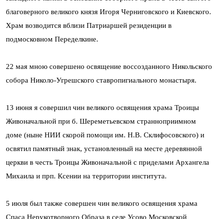
благоверного великого князя Игоря Черниговского и Киевского.
Храм возводится вблизи Патриаршей резиденции в
подмосковном Переделкине.
22 мая мною совершено освящение воссозданного Никольского
собора Николо-Угрешского ставропигиального монастыря.
13 июня я совершил чин великого освящения храма Троицы
Живоначальной при б. Шереметьевском странноприимном
доме (ныне НИИ скорой помощи им. Н.В. Склифосовского) и
освятил памятный знак, установленный на месте деревянной
церкви в честь Троицы Живоначальной с приделами Архангела
Михаила и прп. Ксении на территории института.
5 июля был также совершен чин великого освящения храма
Спаса Нерукотворного Образа в селе Усово Московской