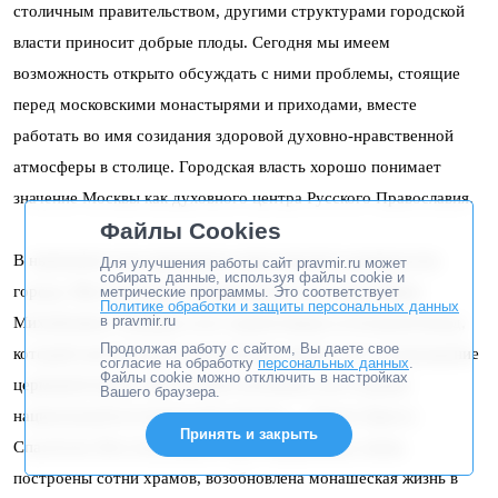
столичным правительством, другими структурами городской
власти приносит добрые плоды. Сегодня мы имеем
возможность открыто обсуждать с ними проблемы, стоящие
перед московскими монастырями и приходами, вместе
работать во имя созидания здоровой духовно-нравственной
атмосферы в столице. Городская власть хорошо понимает
значение Москвы как духовного центра Русского Православия.
Файлы Cookies
В нынешнем году произошла смена высшего руководства
Для улучшения работы сайт pravmir.ru может
собирать данные, используя файлы cookie и
города. Мы благодарны покинувшему пост мэра Юрию
метрические программы. Это соответствует
Политике обработки и защиты персональных данных
в pravmir.ru
Михайловичу Лужкову и его соработникам за большой вклад,
Продолжая работу с сайтом, Вы даете свое
который они вносили на протяжении многих лет в возрождение
согласие на обработку
персональных данных
.
Файлы cookie можно отключить в настройках
церковной жизни. Достаточно вспомнить воссоздание
Вашего браузера.
национальной исторической святыни — Храма Христа
Принять и закрыть
Спасителя. Восстановлены, отреставрированы, вновь
построены сотни храмов, возобновлена монашеская жизнь в