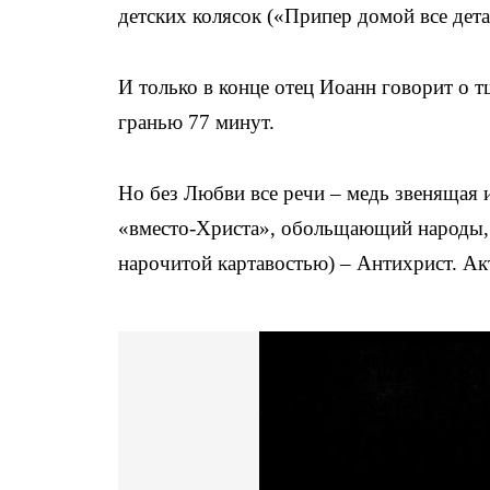
детских колясок («Припер домой все детал
И только в конце отец Иоанн говорит о тщ
гранью 77 минут.
Но без Любви все речи – медь звенящая 
«вместо-Христа», обольщающий народы, т
нарочитой картавостью) – Антихрист. А