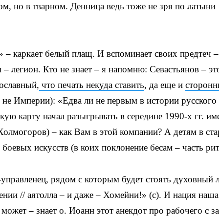
лом, но в тварном. Денница ведь тоже не зря по латыни
» – каркает белый плащ. И вспоминает своих предтеч –
 – легион. Кто не знает – я напомню: Севастьянов – эт
вославный,
что печать некуда ставить
, да еще и
сторонн
е не Империи): «Едва ли не первым в истории русского
кую карту начал разыгрывать в середине 1990-х гг. им
(Холмогоров) – как Вам в этой компании? А детям в ст
оевых искусств (в коих поклонение бесам – часть рит
управленец, рядом с которым будет стоять духовный 
нии // аятолла – и даже – Хомейни!» (с). И нация наша
может – знает о. Иоанн этот анекдот про рабочего с з