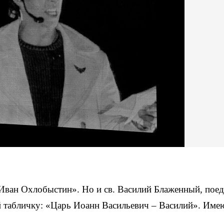
Иван Охлобыстин». Но и св. Василий Блаженный, поед
ой табличку: «Царь Иоанн Васильевич – Василий». Им