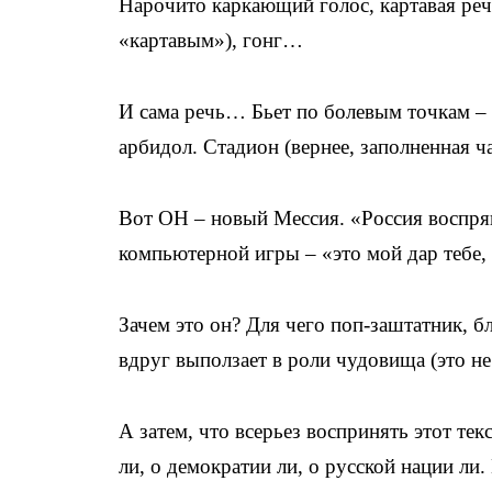
Нарочито каркающий голос, картавая реч
«картавым»), гонг…
И сама речь… Бьет по болевым точкам –
арбидол. Стадион (вернее, заполненная ч
Вот ОН – новый Мессия. «Россия воспрян
компьютерной игры – «это мой дар тебе,
Зачем это он? Для чего поп-заштатник, б
вдруг выползает в роли чудовища (это не 
А затем, что всерьез воспринять этот те
ли, о демократии ли, о русской нации л