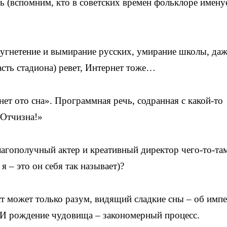
ь (вспомним, кто в советских времен фольклоре имену
 угнетение и вымирание русских, умирание школы, да
асть стадиона) ревет, Интернет тоже…
ет ото сна». Программная речь, содранная с какой-то
 Отчизна!»
лагополучный актер и креативный директор чего-то-та
я – это он себя так называет)?
кст может только разум, видящий сладкие сны – об имп
и. И рождение чудовища – закономерный процесс.