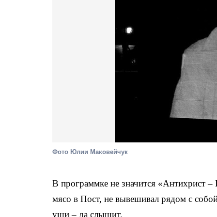
Фото Юлии Маковейчук
В программке не значится «Антихрист – 
мясо в Пост, не вывешивал рядом с соб
уши – да слышит.