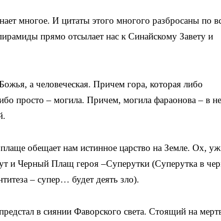
нает многое. И цитаты этого многого разбросаны по в
-пирамиды прямо отсылает нас к Синайскому Завету и
Божья, а человеческая. Причем гора, которая либо
ибо просто – могила. Причем, могила фараонова – в н
й.
 плаще обещает нам истинное царство на Земле. Ох, уж
тут и Черный Плащ героя –Суперутки (Суперутка в че
нтитеза – супер… будет деять зло).
 предстал в сиянии Фаворского света. Стоящий на мерт