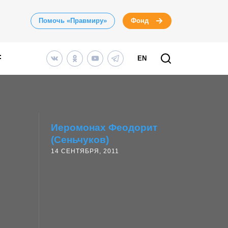
Помочь «Правмиру»
Фонд
EN
Иеромонах Феодорит
(Сеньчуков)
14 СЕНТЯБРЯ, 2011