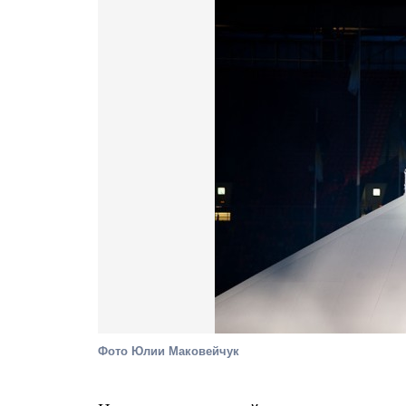
Фото Юлии Маковейчук