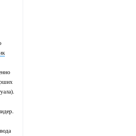
о
ик
енно
арших
уала).
лидер.
авода