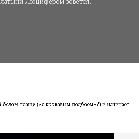
о латыни Люцифером зовется.
 белом плаще («с кровавым подбоем»?) и начинает