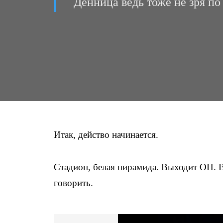
Денница ведь тоже не зря п
Итак, действо начинается.
Стадион, белая пирамида. Выходит ОН. В
говорить.