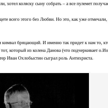
и, хотел коляску сыну собрать – а все пулемет получа
ете всего этого без Любви. Но это, как уже отмечали,
и кимвал бряцающий. И именно так придет к нам то, кт
от, который из колена Данова (что подчеркивает о.И
ктер Иван Охлобыстин сыграл роль Антихриста.