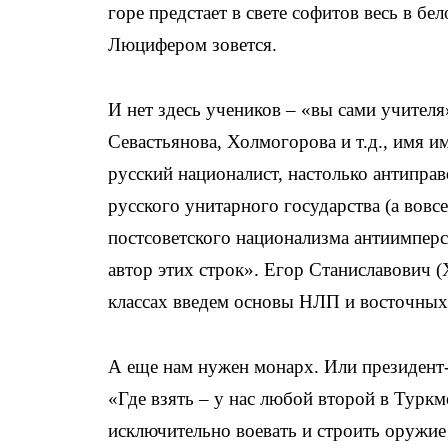
горе предстает в свете софитов весь в бе
Люцифером зовется.
И нет здесь учеников – «вы сами учителя
Севастьянова, Холмогорова и т.д., имя им
русский националист, настолько антипра
русского унитарного государства (а вовс
постсоветского национализма антиимперс
автор этих строк». Егор Станиславович 
классах введем основы НЛП и восточных б
А еще нам нужен монарх. Или президент-
«Где взять – у нас любой второй в Туркме
исключительно воевать и строить оружие 