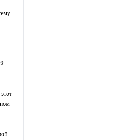
сему
ей
 этот
рном
вой