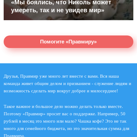
«Мы боялись, что Николь может
умереть, так и не увидев мир»
Помогите «Правмиру»
Друзья, Правмир уже много лет вместе с вами. Вся наша
команда живет общим делом и призванием - служение людям и
возможность сделать мир вокруг добрее и милосерднее!
Такое важное и большое дело можно делать только вместе.
Поэтому «Правмир» просит вас о поддержке. Например, 50
рублей в месяц это много или мало? Чашка кофе? Это не так
много для семейного бюджета, но это значительная сумма для
Правмира.