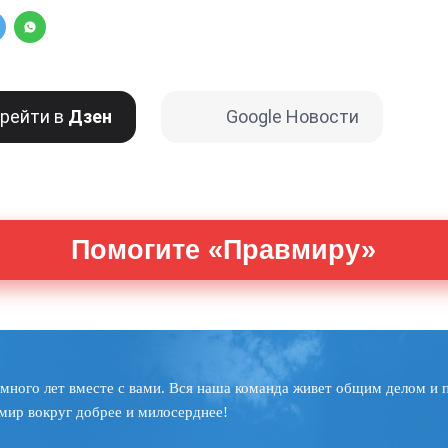
рейти в
Дзен
Google Новости
Помогите «Правмиру»
много лет вместе с вами. Вся наша команда живет общим делом и 
мир вокруг добрее и милосерднее!