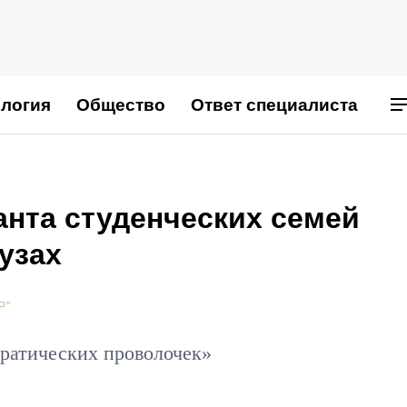
логия
Общество
Ответ специалиста
анта студенческих семей
узах
Р"
ратических проволочек»