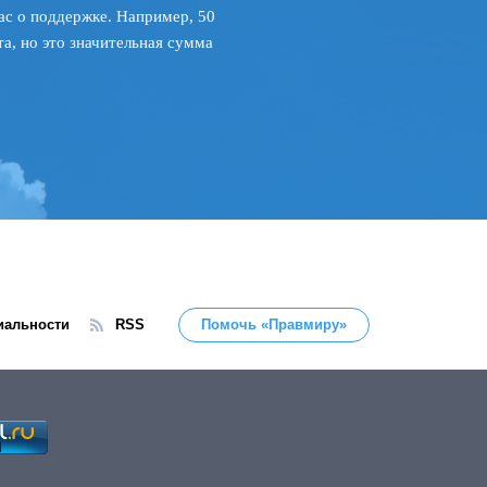
ас о поддержке. Например, 50
а, но это значительная сумма
иальности
RSS
Помочь «Правмиру»