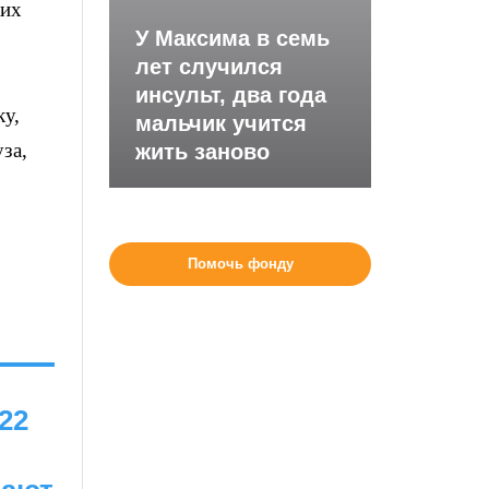
ких
У Максима в семь
лет случился
инсульт, два года
ку,
мальчик учится
за,
жить заново
Помочь фонду
22