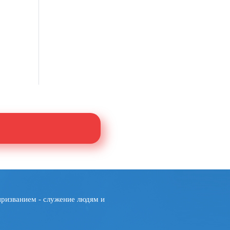
призванием - служение людям и