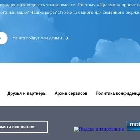
ое дело можно делать только вместе. Поэтому «Правмир» просит в
ного или мало? Чашка кофе? Это не так много для семейного бюджет
»
На что пойдут мои деньги
Друзья и партнёры
Архив сервисов
Политика конфиденц
амяти основателя