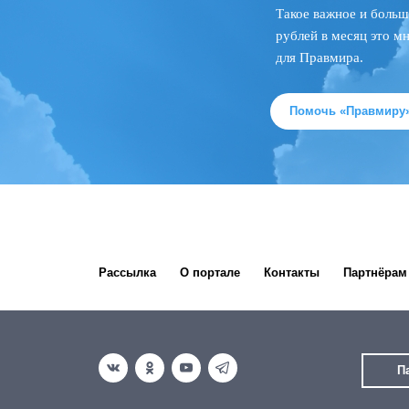
Такое важное и больш
рублей в месяц это м
для Правмира.
Помочь «Правмиру
Рассылка
О портале
Контакты
Партнёрам
П