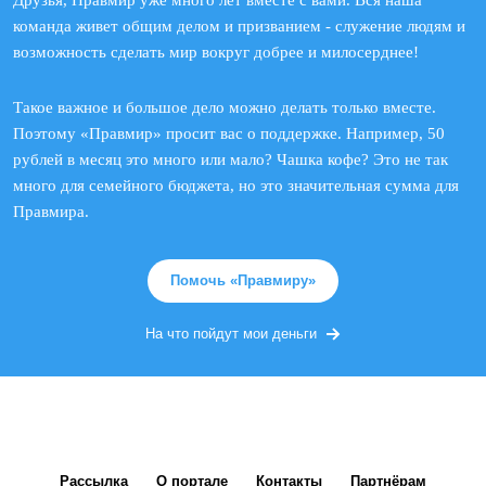
Друзья, Правмир уже много лет вместе с вами. Вся наша
команда живет общим делом и призванием - служение людям и
возможность сделать мир вокруг добрее и милосерднее!
Такое важное и большое дело можно делать только вместе.
Поэтому «Правмир» просит вас о поддержке. Например, 50
рублей в месяц это много или мало? Чашка кофе? Это не так
много для семейного бюджета, но это значительная сумма для
Правмира.
Помочь «Правмиру»
На что пойдут мои деньги
Рассылка
О портале
Контакты
Партнёрам