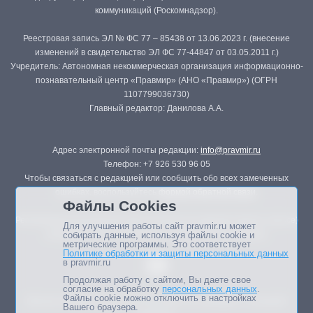
коммуникаций (Роскомнадзор).
Реестровая запись ЭЛ № ФС 77 – 85438 от 13.06.2023 г. (внесение
изменений в свидетельство ЭЛ ФС 77-44847 от 03.05.2011 г.)
Учредитель: Автономная некоммерческая организация информационно-
познавательный центр «Правмир» (АНО «Правмир») (ОГРН
1107799036730)
Главный редактор: Данилова А.А.
Адрес электронной почты редакции:
info@pravmir.ru
Телефон: +7 926 530 96 05
Чтобы связаться с редакцией или сообщить обо всех замеченных
ошибках, воспользуйтесь
формой обратной связи
.
Файлы Cookies
Републикация материалов сайта в печатных изданиях (книгах, прессе)
Для улучшения работы сайт pravmir.ru может
возможна только с письменного разрешения редакции.
собирать данные, используя файлы cookie и
метрические программы. Это соответствует
Политике обработки и защиты персональных данных
в pravmir.ru
Продолжая работу с сайтом, Вы даете свое
согласие на обработку
персональных данных
.
Файлы cookie можно отключить в настройках
Мнение авторов статей портала может не совпадать с позицией
Вашего браузера.