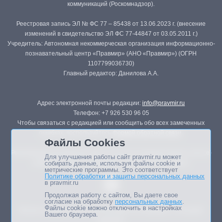
коммуникаций (Роскомнадзор).
Реестровая запись ЭЛ № ФС 77 – 85438 от 13.06.2023 г. (внесение
изменений в свидетельство ЭЛ ФС 77-44847 от 03.05.2011 г.)
Учредитель: Автономная некоммерческая организация информационно-
познавательный центр «Правмир» (АНО «Правмир») (ОГРН
1107799036730)
Главный редактор: Данилова А.А.
Адрес электронной почты редакции:
info@pravmir.ru
Телефон: +7 926 530 96 05
Чтобы связаться с редакцией или сообщить обо всех замеченных
ошибках, воспользуйтесь
формой обратной связи
.
Файлы Cookies
Републикация материалов сайта в печатных изданиях (книгах, прессе)
Для улучшения работы сайт pravmir.ru может
возможна только с письменного разрешения редакции.
собирать данные, используя файлы cookie и
метрические программы. Это соответствует
Политике обработки и защиты персональных данных
в pravmir.ru
Продолжая работу с сайтом, Вы даете свое
согласие на обработку
персональных данных
.
Файлы cookie можно отключить в настройках
Мнение авторов статей портала может не совпадать с позицией
Вашего браузера.
редакции.