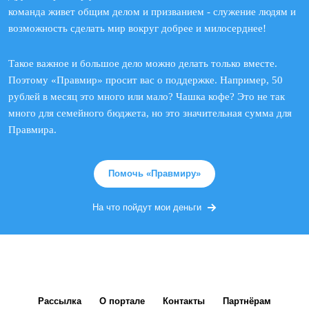
команда живет общим делом и призванием - служение людям и
возможность сделать мир вокруг добрее и милосерднее!
Такое важное и большое дело можно делать только вместе.
Поэтому «Правмир» просит вас о поддержке. Например, 50
рублей в месяц это много или мало? Чашка кофе? Это не так
много для семейного бюджета, но это значительная сумма для
Правмира.
Помочь «Правмиру»
На что пойдут мои деньги
Рассылка
О портале
Контакты
Партнёрам