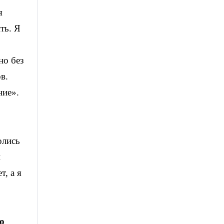
я
ть. Я
но без
в.
ние».
олись
и
т, а я
о