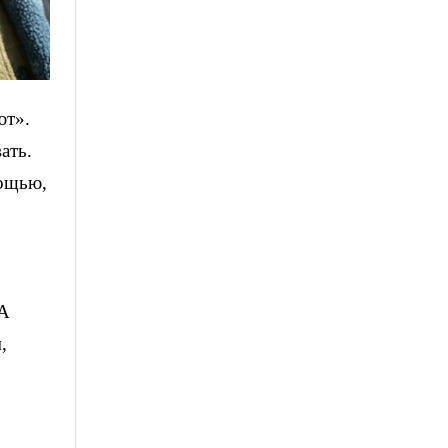
ют».
ать.
мощью,
 А
,