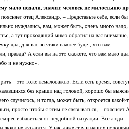
ему мало подали, значит, человек не милостыню пр
– поясняет отец Александр. – Представьте себе, если бы
сильно нуждались, вам, может быть, очень много надо, 
стье, а тут проходящий мимо обратил на вас внимание,
чку дал, для вас все-таки важнее будет, что вам
и, правда? А если вы на это скажете, что вам мало дали
обо и не нужно».
рить – это тоже немаловажно. Если есть время, совет
казавшихся без крыши над головой, хорошо бы выясни
него случилось, и тогда, может быть, откроется какой-
ги, просто чтобы с этим не связываться, – поясняет 
скорее избавиться от неудобной ситуации. Все люди –
Эти люди не кусаются. У нас даже среди наших подопеч