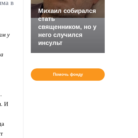
има в
Михаил собирался
стать
священником, но у
ам у
него случился
инсульт
ма
Помочь фонду
.
и. И
да
ит