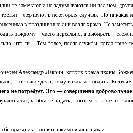
Одни не замечают и не задумываются ни над чем, други
 третьи – жертвуют в некоторых случаях. Но никакая и
рименима в праздничные дни возле храма. Не заметить
одать каждому – часто нереально, а выбирать – сложн
ильно, что ли… Тем более, после службы, когда наше с
отоиерей Александр Лаврин, клирик храма иконы Божье
е, – это ваше дело, кому и сколько подать.
Если че
чего не потребует. Это — совершенно добровольное 
лучается так, чтобы не подать, а потом остаться споко
 себе праздник – ни вот такими «кошачьими