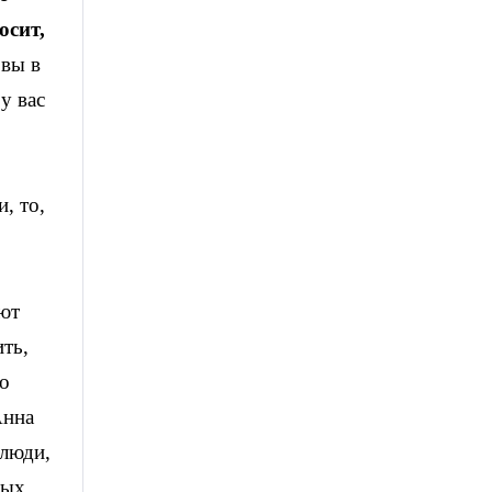
осит,
 вы в
у вас
, то,
уют
ть,
то
Анна
 люди,
ных