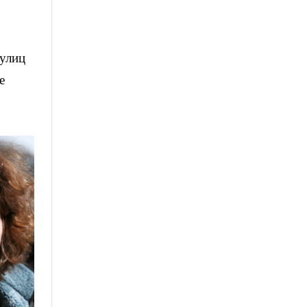
 улиц
е