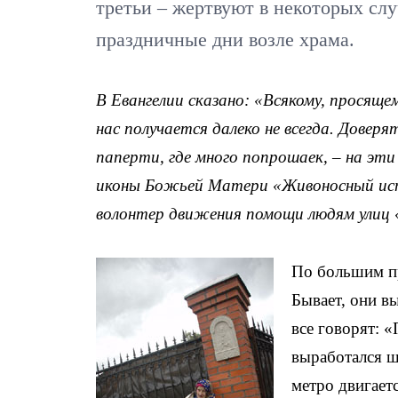
третьи – жертвуют в некоторых слу
праздничные дни возле храма.
В Евангелии сказано: «Всякому, просящем
нас получается далеко не всегда. Доверя
паперти, где много попрошаек, – на эт
иконы Божьей Матери «Живоносный ист
волонтер движения помощи людям улиц 
По большим пр
Бывает, они в
все говорят: 
выработался ш
метро двигаетс