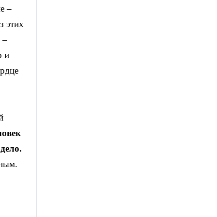
е –
з этих
 –
о и
ердце
й
ловек
дело.
йным.