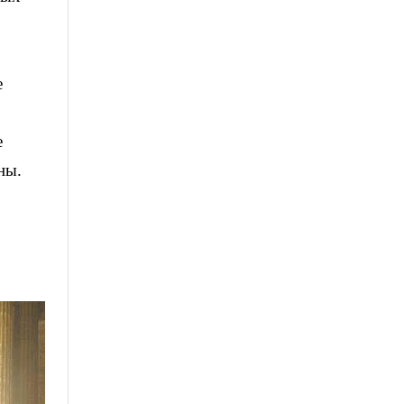
е
е
ны.