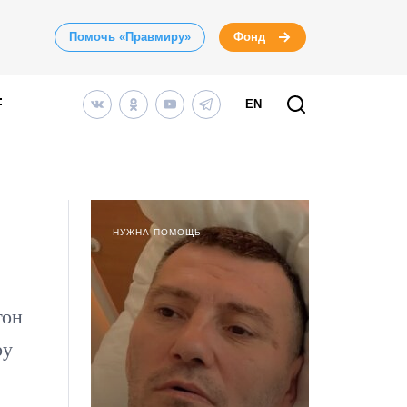
Помочь «Правмиру»
Фонд
EN
НУЖНА ПОМОЩЬ
гон
ру