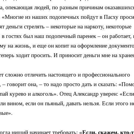
а, опекающая людей, по разным причинам оказавшихс
: «Многие из наших подопечных пойдут в Пасху проси
т деньги стрелять – некоторые на наркоту, некоторые
о в гостях был наш подопечный паренек – он работает, 
му на жизнь, и еще он копит на оформление документо
теперь ходит просить. И приносит деньги мне на хране
ает сложно отличить настоящего и профессионального
 – говорит она, – то надо просто дать и сказать: «Пом
пай курево и алкоголь». Отец Александр уверен: «Есл
ли вином, если он пьяный, давать нельзя. Если этого не
вые».
когда нищий начинает требовать: «
Если, скажем, кто-т