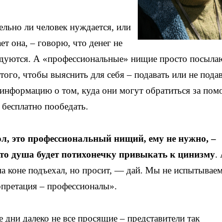
ельно ли человек нуждается, или
ет она, – говорю, что денег не
радуются. А «профессиональные» нищие просто посыла
того, чтобы выяснить для себя – подавать или не подав
нформацию о том, куда они могут обратиться за по
 бесплатно пообедать.
мол, это профессиональный нищий, ему не нужно, –
сто душа будет потихонечку привыкать к цинизму
.
на коне подъехал, но просит, — дай. Мы не испытываем
рпретация – профессионалы».
 дни далеко не все просящие – представители так