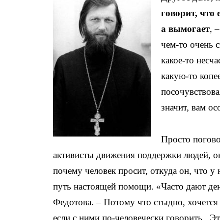
говорит, что 
а вымогает
, 
чем-то очень 
какое-то несча
какую-то копее
посочувствовал
значит, вам ос
Просто погово
активисты движения поддержки людей, о
почему человек просит, откуда он, что у 
путь настоящей помощи. «Часто дают день
Федотова. – Потому что стыдно, хочется 
если с ними по-человечески говорить . 