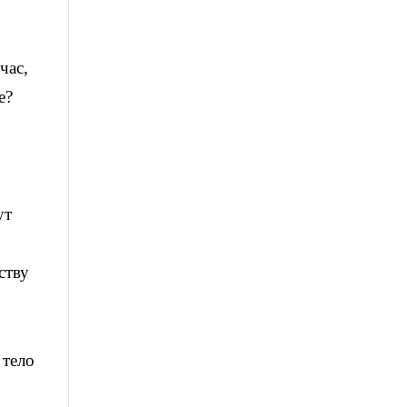
час,
е?
ут
ству
 тело