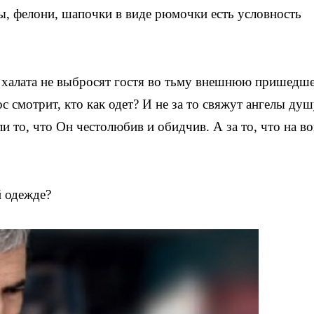
ы, фелони, шапочки в виде рюмочки есть условность
го халата не выбросят гостя во тьму внешнюю пришедш
с смотрит, кто как одет? И не за то свяжут ангелы душ
и то, что Он честолюбив и обидчив. А за то, что на в
й одежде?