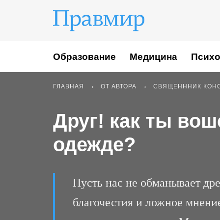
Образование
Медицина
Психо
ГЛАВНАЯ
ОТ АВТОРА
СВЯЩЕНННИК КОН
Друг! как ты вош
одежде?
Пусть нас не обманывает др
благочестия и ложное мнение