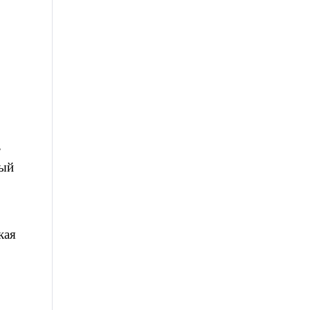
,
ный
кая