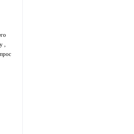
его
у ,
опрос