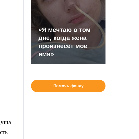
«Я мечтаю о том
дне, когда жена
произнесет мое
имя»
Помочь фонду
душа
сть