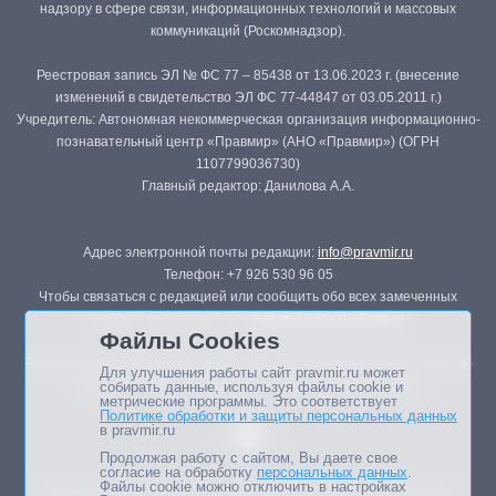
надзору в сфере связи, информационных технологий и массовых
коммуникаций (Роскомнадзор).
Реестровая запись ЭЛ № ФС 77 – 85438 от 13.06.2023 г. (внесение
изменений в свидетельство ЭЛ ФС 77-44847 от 03.05.2011 г.)
Учредитель: Автономная некоммерческая организация информационно-
познавательный центр «Правмир» (АНО «Правмир») (ОГРН
1107799036730)
Главный редактор: Данилова А.А.
Адрес электронной почты редакции:
info@pravmir.ru
Телефон: +7 926 530 96 05
Чтобы связаться с редакцией или сообщить обо всех замеченных
ошибках, воспользуйтесь
формой обратной связи
.
Файлы Cookies
Републикация материалов сайта в печатных изданиях (книгах, прессе)
Для улучшения работы сайт pravmir.ru может
возможна только с письменного разрешения редакции.
собирать данные, используя файлы cookie и
метрические программы. Это соответствует
Политике обработки и защиты персональных данных
в pravmir.ru
Продолжая работу с сайтом, Вы даете свое
согласие на обработку
персональных данных
.
Файлы cookie можно отключить в настройках
Мнение авторов статей портала может не совпадать с позицией