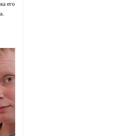
ка его
а.