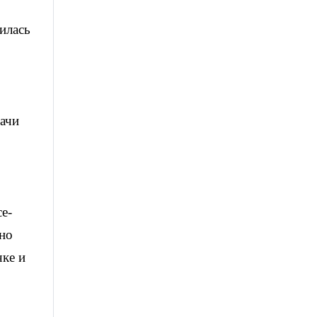
илась
рачи
е-
ьно
чке и