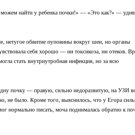
Не можем найти у ребенка почки!» — «Это как?» — удив
е, нетугое обвитие пуповины вокруг шеи, но органы
чувствовала себя хорошо — ни токсикоза, ни отеков. В
огла стать внутриутробная инфекция, но за всю
дну почку — правую, сильно недоразвитую, на УЗИ вс
но, не было. Кроме того, выяснилось, что у Егора сил
мог нормально писать, моча поднималась обратно к по