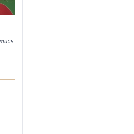
йтись