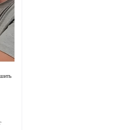
чшить
г