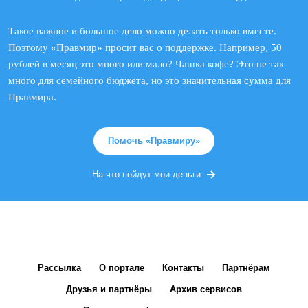
Такое важное и большое дело можно делать только вместе.
Поэтому «Правмир» просит вас о поддержке. Например, 50
рублей в месяц это много или мало? Чашка кофе? Это не так
много для семейного бюджета, но это значительная сумма для
Правмира.
Помочь «Правмиру»
На что пойдут мои деньги
Рассылка
О портале
Контакты
Партнёрам
Друзья и партнёры
Архив сервисов