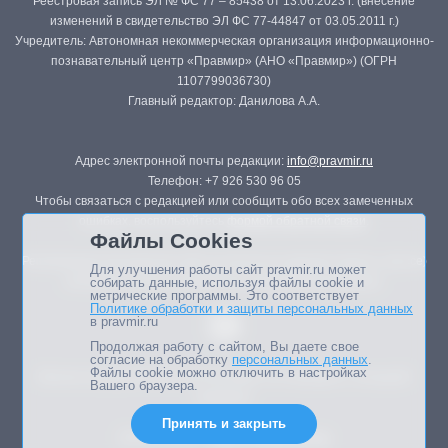
Реестровая запись ЭЛ № ФС 77 – 85438 от 13.06.2023 г. (внесение
изменений в свидетельство ЭЛ ФС 77-44847 от 03.05.2011 г.)
Учредитель: Автономная некоммерческая организация информационно-
познавательный центр «Правмир» (АНО «Правмир») (ОГРН
1107799036730)
Главный редактор: Данилова А.А.
Адрес электронной почты редакции:
info@pravmir.ru
Телефон: +7 926 530 96 05
Чтобы связаться с редакцией или сообщить обо всех замеченных
ошибках, воспользуйтесь
формой обратной связи
.
Файлы Cookies
Републикация материалов сайта в печатных изданиях (книгах, прессе)
Для улучшения работы сайт pravmir.ru может
возможна только с письменного разрешения редакции.
собирать данные, используя файлы cookie и
метрические программы. Это соответствует
Политике обработки и защиты персональных данных
в pravmir.ru
Продолжая работу с сайтом, Вы даете свое
согласие на обработку
персональных данных
.
Файлы cookie можно отключить в настройках
Мнение авторов статей портала может не совпадать с позицией
Вашего браузера.
редакции.
Принять и закрыть
Дизайн сайта -