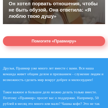
Он хотел порвать отношения, чтобы
не быть обузой. Она ответила: «Я
люблю твою душу»
Помогите «Правмиру»
Друзья, Правмир уже много лет вместе с вами. Вся наша
команда живет общим делом и призванием - служение людям и
возможность сделать мир вокруг добрее и милосерднее!
Такое важное и большое дело можно делать только вместе.
Поэтому «Правмир» просит вас о поддержке. Например, 50
рублей в месяц это много или мало? Чашка кофе? Это не так