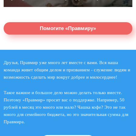
Помогите «Правмиру»
Друзья, Правмир уже много лет вместе с вами. Вся наша
команда живет общим делом и призванием - служение людям и
возможность сделать мир вокруг добрее и милосерднее!
Такое важное и большое дело можно делать только вместе.
Поэтому «Правмир» просит вас о поддержке. Например, 50
рублей в месяц это много или мало? Чашка кофе? Это не так
много для семейного бюджета, но это значительная сумма для
Правмира.