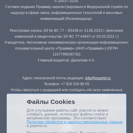
© 2003—2026.
Сетевое издание Правмир зарегистрировано в Федеральной службе по
надзору в сфере связи, информационных технологий и массовых
коммуникаций (Роскомнадзор).
Реестровая запись ЭЛ № ФС 77 – 85438 от 13.06.2023 г. (внесение
изменений в свидетельство ЭЛ ФС 77-44847 от 03.05.2011 г.)
Учредитель: Автономная некоммерческая организация информационно-
познавательный центр «Правмир» (АНО «Правмир») (ОГРН
1107799036730)
Главный редактор: Данилова А.А.
Адрес электронной почты редакции:
info@pravmir.ru
Телефон: +7 926 530 96 05
Чтобы связаться с редакцией или сообщить обо всех замеченных
ошибках, воспользуйтесь
формой обратной связи
.
Файлы Cookies
Републикация материалов сайта в печатных изданиях (книгах, прессе)
Для улучшения работы сайт pravmir.ru может
возможна только с письменного разрешения редакции.
собирать данные, используя файлы cookie и
метрические программы. Это соответствует
Политике обработки и защиты персональных данных
в pravmir.ru