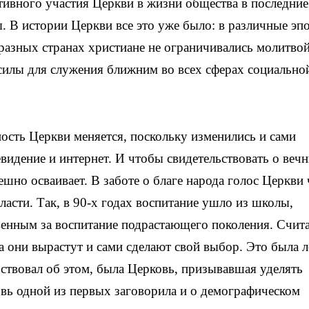
ивного участия Церкви в жизни общества в последние
ы. В истории Церкви все это уже было: в различные эпо
разных странах христиане не ограничивались молитвой
силы для служения ближним во всех сферах социально
ность Церкви меняется, поскольку изменились и сами
видение и интернет. И чтобы свидетельствовать о веч
ешно осваивает. В заботе о благе народа голос Церкви 
асти. Так, в 90-х годах воспитание ушло из школы,
твенным за воспитание подрастающего поколения. Счита
 а они вырастут и сами сделают свой выбор. Это была 
ьствовал об этом, была Церковь, призывавшая уделять
вь одной из первых заговорила и о демографическом