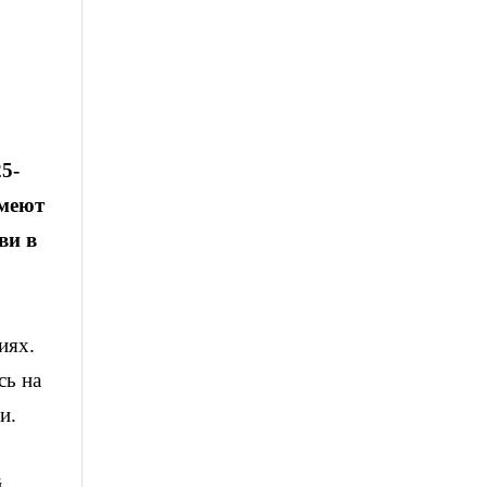
5-
имеют
ви в
иях.
сь на
и.
,