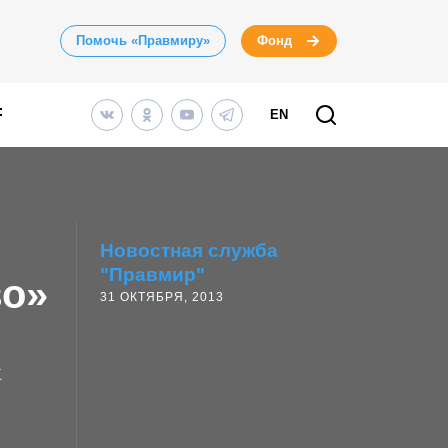
Помочь «Правмиру»
Фонд
EN
Новостная служба
"Правмир"
во»
31 ОКТЯБРЯ, 2013
к