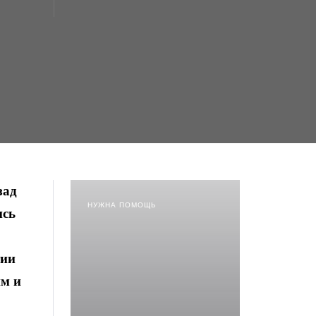
зад
НУЖНА ПОМОЩЬ
ись
тии
им и