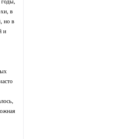
 годы,
хи, в
, но в
й и
ных
часто
лось,
ложная