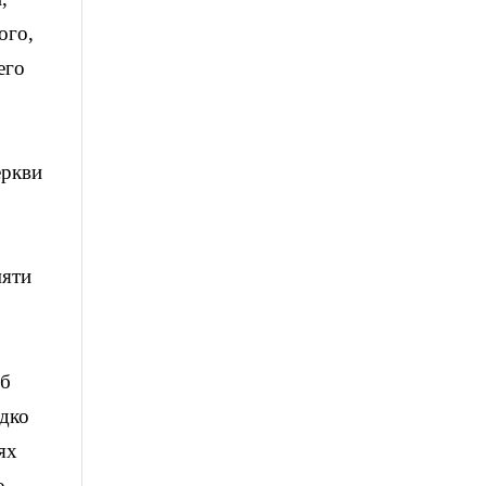
ого,
его
еркви
мяти
об
едко
ях
о