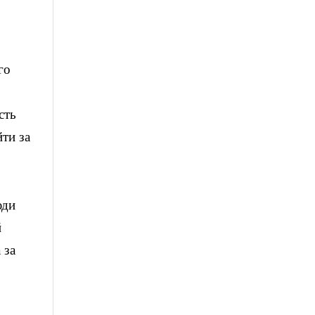
го
сть
ти за
юди
й
 за