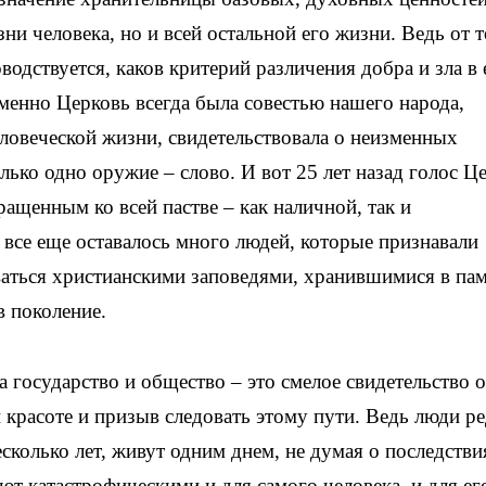
ни человека, но и всей остальной его жизни. Ведь от т
водствуется, каков критерий различения добра и зла в 
именно Церковь всегда была совестью нашего народа,
ловеческой жизни, свидетельствовала о неизменных
олько одно оружие – слово. И вот 25 лет назад голос Ц
ращенным ко всей пастве – как наличной, так и
 все еще оставалось много людей, которые признавали
ваться христианскими заповедями, хранившимися в па
в поколение.
 государство и общество – это смелое свидетельство 
 красоте и призыв следовать этому пути. Ведь люди р
есколько лет, живут одним днем, не думая о последстви
ют катастрофическими и для самого человека, и для ег