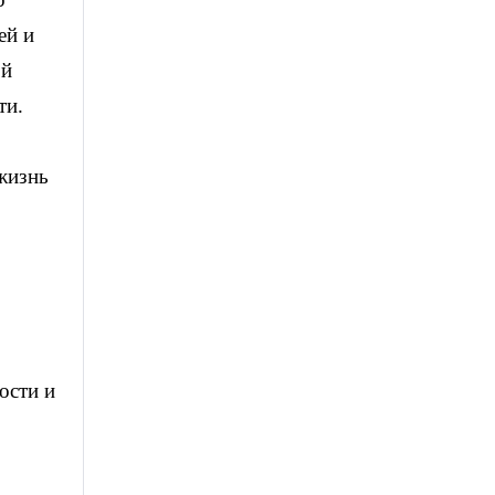
ей и
ой
ти.
 жизнь
ости и