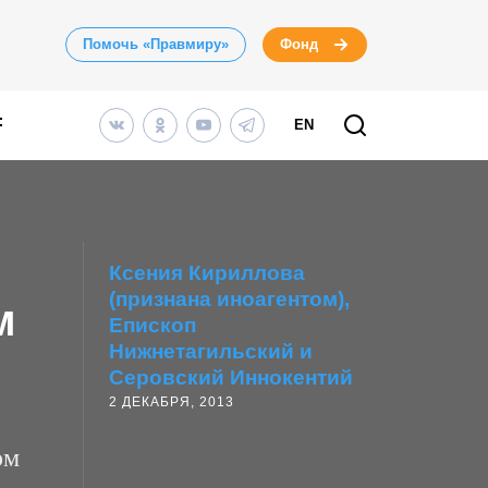
Помочь «Правмиру»
Фонд
EN
:
Ксения Кириллова
(признана иноагентом)
м
Епископ
Нижнетагильский и
Серовский Иннокентий
2 ДЕКАБРЯ, 2013
ом