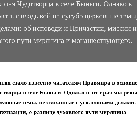
колая Чудотворца в селе Быньги. Однако в
вать с владыкой на сугубо церковные темы
делами: об исповеди и Причастии, миссии и
овного пути мирянина и монашествующего.
тия стало известно читателям Правмира в основн
отворца в селе Быньги
. Однако в этот раз мы реш
ерковные темы, не связанные с уголовными делами:
техизации, о разнице духовного пути мирянина