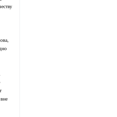
честву
ова,
дно
,
е
т
 вне