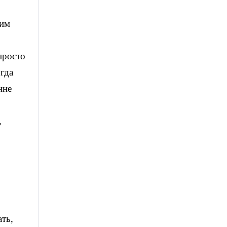
тим
просто
гда
нне
,
ать,