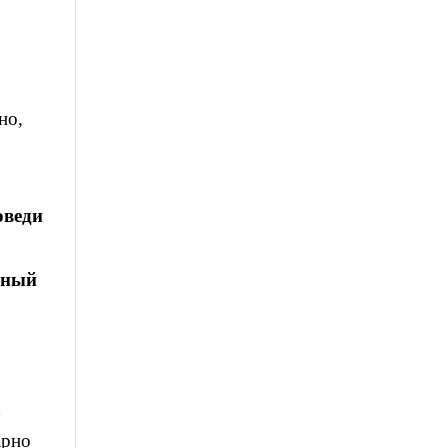
но,
оведи
ьный
х
арно