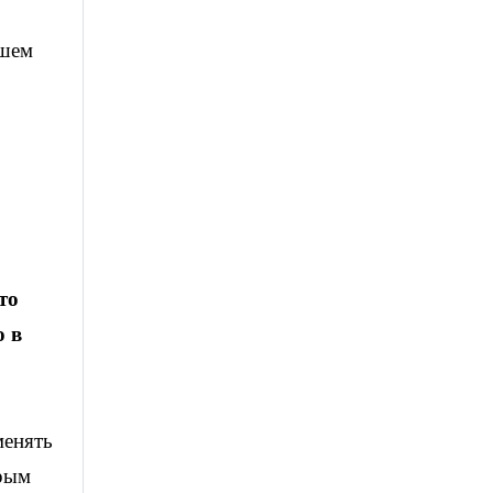
ашем
то
о в
менять
дрым