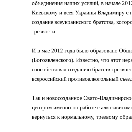
объединения наших усилий, в начале 20
Киевскому и всея Украины Владимиру с 
создание всеукраинского братства, кото
трезвости.
И в мае 2012 года было образовано Общ
(Богоявленского). Известно, что этот иер
способствовал созданию братств трезвос
всероссийский противоалкогольный съезд
Так и новосозданное Свято-Владимирское
центром именно по работе с алкозависи
вернуться к нормальному, трезвому обра