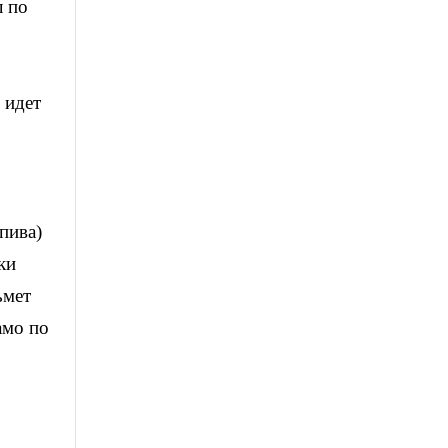
л по
 идет
пива)
ки
ьмет
амо по