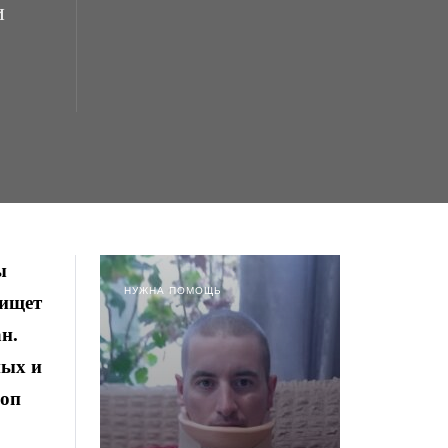
и
ы
НУЖНА ПОМОЩЬ
 ищет
н.
ных и
коп