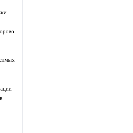
жки
дорово
исимых
зации
в