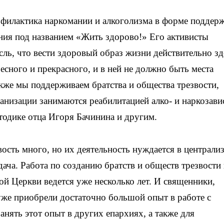
офилактика наркомании и алкоголизма в форме поддер
ния под названием «Жить здорово!» Его активисты
ль, что вести здоровый образ жизни действительно з
ресного и прекрасного, и в ней не должно быть места
кже мы поддерживаем братства и общества трезвости,
анизации занимаются реабилитацией алко- и наркозав
тодике отца Игоря Бачинина и другим.
ость много, но их деятельность нуждается в централи
дача. Работа по созданию братств и обществ трезвости 
й Церкви ведется уже несколько лет. И священники,
уже приобрели достаточно большой опыт в работе с
нять этот опыт в других епархиях, а также для