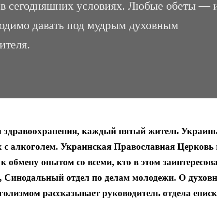
 в сегодняшних условиях. Любые обеты — 
ходимо давать под мудрым духовным
ителя.
и здравоохранения, каждый пятый житель Украин
х с алкоголем. Украинская Православная Церковь
к обмену опытом со всеми, кто в этом заинтересова
и, Синодальный отдел по делам молодежи. О духов
голизмом рассказывает руководитель отдела епис