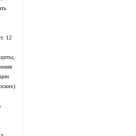
ать
т. 12
ащиты,
чения
ации
рских)
ь
ил