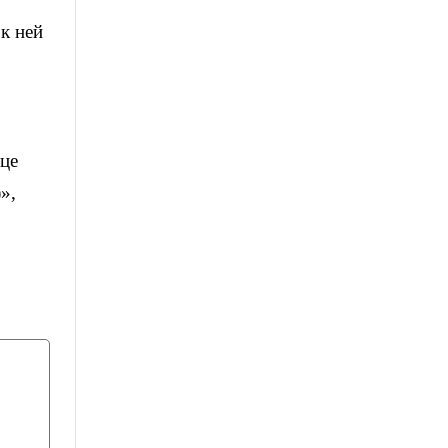
к ней
ице
»,