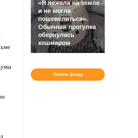
«Я лежала на земле
и не могла
пошевелиться».
Обычная прогулка
обернулась
у
кошмаром
сьме
сдумы
Помочь фонду
он
сл