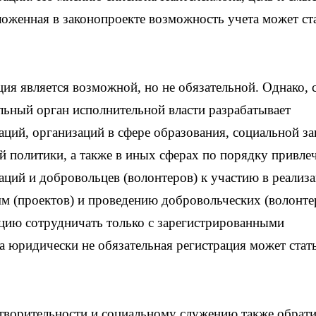
ложенная в законопроекте возможность учета может ст
ия является возможной, но не обязательной. Однако, с
альный орган исполнительной власти разрабатывает
ций, организаций в сфере образования, социальной з
й политики, а также в иных сферах по порядку привле
аций и добровольцев (волонтеров) к участию в реализ
м (проектов) и проведению добровольческих (волонте
ацию сотрудничать только с зарегистрированными
а юридически не обязательная регистрация может стат
отворительности и социальному служению также обрат