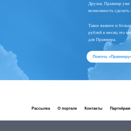
Друзья, Правмир уже 
возможность сделать 
Такое важное и больш
рублей в месяц это м
для Правмира.
Помочь «Правмиру
Рассылка
О портале
Контакты
Партнёрам