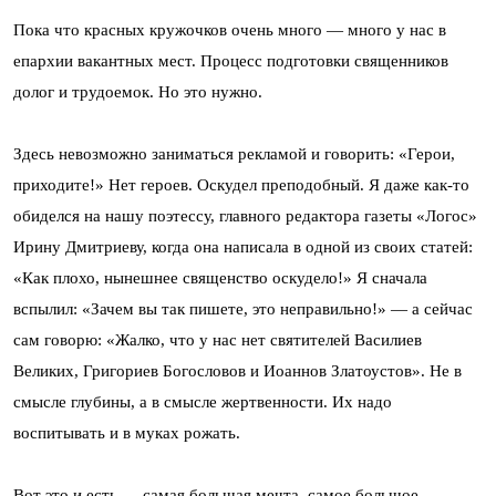
Пока что красных кружочков очень много — много у нас в
епархии вакантных мест. Процесс подготовки священников
долог и трудоемок. Но это нужно.
Здесь невозможно заниматься рекламой и говорить: «Герои,
приходите!» Нет героев. Оскудел преподобный. Я даже как-то
обиделся на нашу поэтессу, главного редактора газеты «Логос»
Ирину Дмитриеву, когда она написала в одной из своих статей:
«Как плохо, нынешнее священство оскудело!» Я сначала
вспылил: «Зачем вы так пишете, это неправильно!» — а сейчас
сам говорю: «Жалко, что у нас нет святителей Василиев
Великих, Григориев Богословов и Иоаннов Златоустов». Не в
смысле глубины, а в смысле жертвенности. Их надо
воспитывать и в муках рожать.
Вот это и есть — самая большая мечта, самое большое