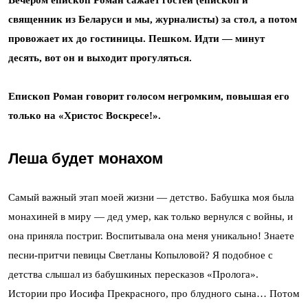
Вечером епископ Роман сажает гостей (епископ и
священник из Беларуси и мы, журналисты) за стол, а потом
провожает их до гостиницы. Пешком. Идти — минут
десять, вот он и выходит прогуляться.
Епископ Роман говорит голосом негромким, повышая его
только на «Христос Воскресе!».
Леша будет монахом
Самый важный этап моей жизни — детство. Бабушка моя была
монахиней в миру — дед умер, как только вернулся с войны, и
она приняла постриг. Воспитывала она меня уникально! Знаете
песни-притчи певицы Светланы Копыловой? Я подобное с
детства слышал из бабушкиных пересказов «Пролога».
Истории про Иосифа Прекрасного, про блудного сына… Потом