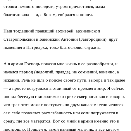
столом немного посидели, утром причастился, мама
благословила — и, с Богом, собрался и пошел.
Наш тогдашний правящий архиерей, архиепископ
Ставропольский и Бакинский Антоний (Завгородний), друг
нынешнего Патриарха, тоже благословил служить.
А в армии Господь показал мне жизнь в ее разнообразии, и
начался период (недолгий, правда), не сомнений, конечно, а
исканий. Речь не шла о поиске своего пути, выбора и так далее
— а просто погрузился в отличный от прежнего мир. Я сейчас
иногда беседую с молодежью о грехе сквернословия и говорю,
что грех этот может поступать по двум каналам: если человек
сам себе позволяет расхлябанность или если погружается в
среду, где все матерятся. Вот со мной в армии именно это и
произошло. Пришел я, такой наивный мальчик, а все кругом