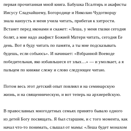
первая прочитанная мной книга. Бабушка Псалтирь и акафисты
Иисусу Сладчайшему, Богородице и Николаю Чудотворцу
знала наизусть и меня учила читать, прибегая к хитрости.
Встанет перед иконами и скажет: «Леша, у меня глазки сегодня
болят, а мне надо акафист Божией Матери читать, сегодня Ее
день. Вот я буду читать по памяти, а ты мне подсказывать
будешь, если собьюсь». И начинает: «Взбранной Воеводе
победительная, яко избавльшеся от злых…» — и умолкает, а я
пальцем по книжке слежу и слово следующее читаю.
Потом весь этот детский опыт повлиял и на семинарскую
жизнь, и на священническую, и вот теперь на архиерейскую.
В православных многодетных семьях принято бывало одного
из детей Богу посвящать. Я был старшим, и с того момента, как
начал что-то понимать, слышал от мамы: «Леша будет монахом