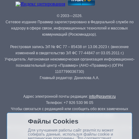
© 2003—2026.
Сетевое издание Правмир зарегистрировано в Федеральной службе по
надзору в сфере связи, информационных технологий и массовых
коммуникаций (Роскомнадзор).
Реестровая запись ЭЛ № ФС 77 – 85438 от 13.06.2023 г. (внесение
изменений в свидетельство ЭЛ ФС 77-44847 от 03.05.2011 г.)
Учредитель: Автономная некоммерческая организация информационно-
познавательный центр «Правмир» (АНО «Правмир») (ОГРН
1107799036730)
Главный редактор: Данилова А.А.
Адрес электронной почты редакции:
info@pravmir.ru
Телефон: +7 926 530 96 05
Чтобы связаться с редакцией или сообщить обо всех замеченных
ошибках, воспользуйтесь
формой обратной связи
.
Файлы Cookies
Републикация материалов сайта в печатных изданиях (книгах, прессе)
Для улучшения работы сайт pravmir.ru может
возможна только с письменного разрешения редакции.
собирать данные, используя файлы cookie и
метрические программы. Это соответствует