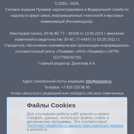
© 2003—2026.
Сетевое издание Правмир зарегистрировано в Федеральной службе по
надзору в сфере связи, информационных технологий и массовых
коммуникаций (Роскомнадзор).
Реестровая запись ЭЛ № ФС 77 – 85438 от 13.06.2023 г. (внесение
изменений в свидетельство ЭЛ ФС 77-44847 от 03.05.2011 г.)
Учредитель: Автономная некоммерческая организация информационно-
познавательный центр «Правмир» (АНО «Правмир») (ОГРН
1107799036730)
Главный редактор: Данилова А.А.
Адрес электронной почты редакции:
info@pravmir.ru
Телефон: +7 926 530 96 05
Чтобы связаться с редакцией или сообщить обо всех замеченных
ошибках, воспользуйтесь
формой обратной связи
.
Файлы Cookies
Републикация материалов сайта в печатных изданиях (книгах, прессе)
Для улучшения работы сайт pravmir.ru может
возможна только с письменного разрешения редакции.
собирать данные, используя файлы cookie и
метрические программы. Это соответствует
Политике обработки и защиты персональных данных
в pravmir.ru