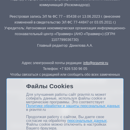
коммуникаций (Роскомнадзор).
Реестровая запись ЭЛ № ФС 77 – 85438 от 13.06.2023 г. (внесение
изменений в свидетельство ЭЛ ФС 77-44847 от 03.05.2011 г.)
Учредитель: Автономная некоммерческая организация информационно-
познавательный центр «Правмир» (АНО «Правмир») (ОГРН
1107799036730)
Главный редактор: Данилова А.А.
Адрес электронной почты редакции:
info@pravmir.ru
Телефон: +7 926 530 96 05
Чтобы связаться с редакцией или сообщить обо всех замеченных
ошибках, воспользуйтесь
формой обратной связи
.
Файлы Cookies
Републикация материалов сайта в печатных изданиях (книгах, прессе)
Для улучшения работы сайт pravmir.ru может
возможна только с письменного разрешения редакции.
собирать данные, используя файлы cookie и
метрические программы. Это соответствует
Политике обработки и защиты персональных данных
в pravmir.ru
Продолжая работу с сайтом, Вы даете свое
согласие на обработку
персональных данных
.
Файлы cookie можно отключить в настройках
Мнение авторов статей портала может не совпадать с позицией
Вашего браузера.