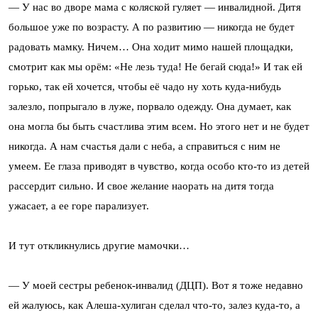
— У нас во дворе мама с коляской гуляет — инвалидной. Дитя
большое уже по возрасту. А по развитию — никогда не будет
радовать мамку. Ничем… Она ходит мимо нашей площадки,
смотрит как мы орём: «Не лезь туда! Не бегай сюда!» И так ей
горько, так ей хочется, чтобы её чадо ну хоть куда-нибудь
залезло, попрыгало в луже, порвало одежду. Она думает, как
она могла бы быть счастлива этим всем. Но этого нет и не будет
никогда. А нам счастья дали с неба, а справиться с ним не
умеем. Ее глаза приводят в чувство, когда особо кто-то из детей
рассердит сильно. И свое желание наорать на дитя тогда
ужасает, а ее горе парализует.
И тут откликнулись другие мамочки…
— У моей сестры ребенок-инвалид (ДЦП). Вот я тоже недавно
ей жалуюсь, как Алеша-хулиган сделал что-то, залез куда-то, а