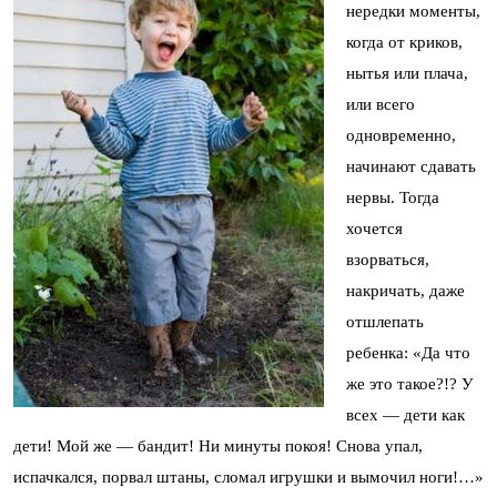
нередки моменты,
когда от криков,
нытья или плача,
или всего
одновременно,
начинают сдавать
нервы. Тогда
хочется
взорваться,
накричать, даже
отшлепать
ребенка: «Да что
же это такое?!? У
всех — дети как
дети! Мой же — бандит! Ни минуты покоя! Снова упал,
испачкался, порвал штаны, сломал игрушки и вымочил ноги!…»