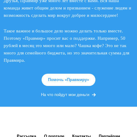
Друзья, Правмир уже много лет вместе с вами. Вся наша
команда живет общим делом и призванием - служение людям и
возможность сделать мир вокруг добрее и милосерднее!
Такое важное и большое дело можно делать только вместе.
Поэтому «Правмир» просит вас о поддержке. Например, 50
рублей в месяц это много или мало? Чашка кофе? Это не так
много для семейного бюджета, но это значительная сумма для
Правмира.
Помочь «Правмиру»
На что пойдут мои деньги
Рассылка
О портале
Контакты
Партнёрам